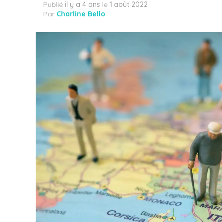
Publié
il y a 4 ans
le
1 août 2022
Par
Charline Bello