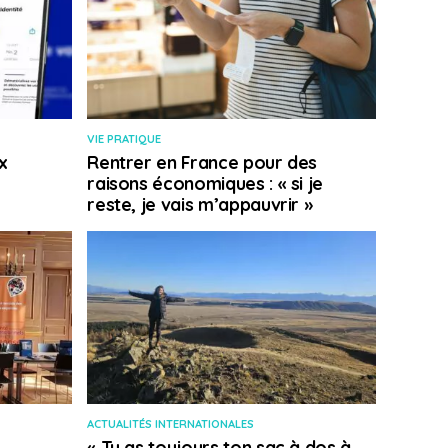
VIE PRATIQUE
x
Rentrer en France pour des
raisons économiques : « si je
reste, je vais m’appauvrir »
ACTUALITÉS INTERNATIONALES
« Tu as toujours ton sac à dos à