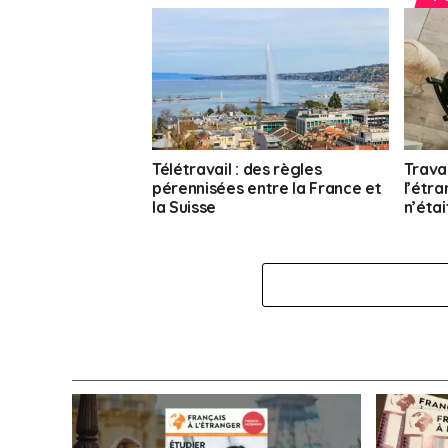
Télétravail : des règles
Travai
pérennisées entre la France et
l’étra
la Suisse
n’étai