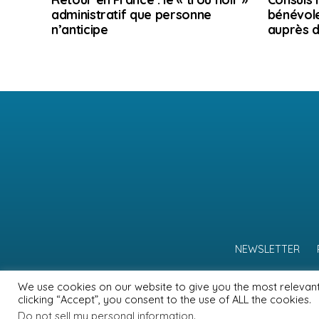
administratif que personne
bénévole
n’anticipe
auprès d
NEWSLETTER
We use cookies on our website to give you the most relevan
clicking “Accept”, you consent to the use of ALL the cookies.
Do not sell my personal information
.