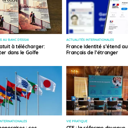
S AU BANC D'ESSAI
ACTUALITÉS INTERNATIONALES
atuit à télécharger:
France Identité s’étend au
ter dans le Golfe
Français de l’étranger
INTERNATIONALES
VIE PRATIQUE
honoraires : ces
CFE : la réforme devenue