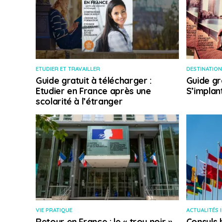
ETUDIER ET TRAVAILLER
DESTINATION
Guide gratuit à télécharger :
Guide gr
Etudier en France après une
S’implan
scolarité à l’étranger
VIE PRATIQUE
ACTUALITÉS 
Retour en France : le « trou noir »
Consuls 