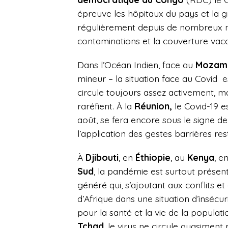
épreuve les hôpitaux du pays et la g
régulièrement depuis de nombreux 
contaminations et la couverture vac
Dans l’Océan Indien, face au
Mozamb
mineur – la situation face au Covid
e
circule toujours assez activement, ma
raréfient. À la
Réunion,
le Covid-19 es
août, se fera encore sous le signe de
l’application des gestes barrières rest
À
Djibouti
, en
Éthiopie
, au
Kenya
, e
Sud
, la pandémie est surtout prése
généré qui, s’ajoutant aux conflits 
d’Afrique dans une situation d’inséc
pour la santé et la vie de la populati
Tchad
, le virus ne circule quasimen