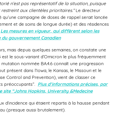
rié n’est pas représentatif de la situation, puisque
estreint aux clientèles prioritaires.“
Le directeur
cé qu’une campagne de doses de rappel serait lancée
ement et de soins de longue durée)
et des résidences
Les mesures en vigueur, qui diffèrent selon les
site du gouvernement Canadien
jours, mais depuis quelques semaines, on constate une
 est le sous-variant d’Omicron le plus fréquemment
e mutation nommée BA.4.6 connaît une progression
out présent dans l’Iowa, le Kansas, le Missouri et le
ase Control and Prevention)
, vient de classer ce
nts préoccupants”.
Plus d’informations précises, par
 le site “Johns Hopkins, University &Medecine
ux d’incidence qui étaient repartis à la hausse pendant
au (presque aussi brutalement).