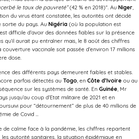
erbé le taux de pauvreté”
(42 % en 2018)“. Au
Niger
,
tion du virus étant constatée, les autorités ont décidé
de sortie du pays. Au
Nigéria
(où la population est
 est difficile d’avoir des données fiables sur la présence
qu’il aurait pu entraîner mais, le 8 août des chiffres
la couverture vaccinale soit passée d’environ 17 millions
ère dose.
dence des différents pays demeurent faibles et stables.
ncore parfois détectés au
Togo
, en
Côte d’Ivoire
ou au
nséquence sur les systèmes de santé. En
Guinée
, Mr
ays jusqu’au coup d’Etat militaire de 2021 et en
 poursuivi pour “détournement” de plus de 40 millions de
démie de Covid …
 de calme face à la pandémie, les chiffres repartent
les autorité sanitaires,
la situation épidémique en