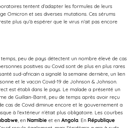
boratoires tentent d’adapter les formules de leurs
tage Omicron et ses diverses mutations. Ces sérums
reste plus qu’à espérer que le virus n’ait pas encore
ers temps, peu de pays détectent un nombre élevé de cas
s personnes positives au Covid sont de plus en plus rares
 santé sud-africain a signalé la semaine dernière, un lien
rsonne et le vaccin Covid-19 de Johnson & Johnson.
direct est établi dans le pays. Le malade a présenté un
me de Guillain-Barré, peu de temps après avoir reçu
de cas de Covid diminue encore et le gouvernement a
que à l’extérieur n’était plus obligatoire. Les courbes
mbabwe
, en
Namibie
et en
Angola
. En
République
ovid recule également, mais l’épidémie a mis à rude