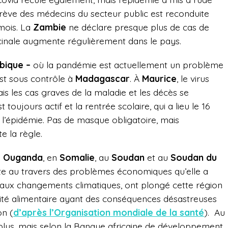
rève des médecins du secteur public est reconduite
mois. La
Zambie
ne déclare presque plus de cas de
cinale augmente régulièrement dans le pays.
ique –
où la pandémie est actuellement un problème
st sous contrôle à
Madagascar
. À
Maurice
, le virus
is les cas graves de la maladie et les décès se
t toujours actif et la rentrée scolaire, qui a lieu le 16
 l’épidémie. Pas de masque obligatoire, mais
e la règle.
n
Ouganda
, en
Somalie
, au
Soudan
et au
Soudan du
nte au travers des problèmes économiques qu’elle a
et aux changements climatiques, ont plongé cette région
urité alimentaire ayant des conséquences désastreuses
on (
d’après l’Organisation mondiale de la santé
).
Au
t plus, mais selon la Banque africaine de développement