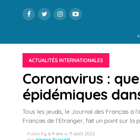
A
ACTUALITÉS INTERNATIONALES
Coronavirus : que
épidémiques dan
Tous les jeudis, le Journal des Français à l
Français de l’Etranger, fait un point sur l
Publié
il y a 4 ans
le
11 août 2022
Par
Weena Truscelli