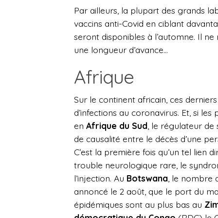
Par ailleurs,
la plupart des grands la
vaccins anti-Covid en ciblant davan
seront disponibles à l’automne. Il ne 
une longueur d’avance…
Afrique
Sur le continent africain, ces derni
d’infections au coronavirus. Et, si le
en
Afrique du Sud
, le régulateur de
de causalité entre le décès d’une pe
C’est la première fois qu’un tel lien 
trouble neurologique rare, le syndro
l’injection. Au
Botswana
, le nombre 
annoncé le 2 août, que le port du mas
épidémiques sont au plus bas au
Zi
démocratique du Congo
(RDC) le C