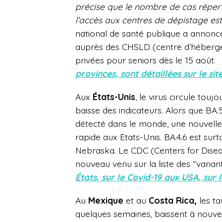
précise que le nombre de cas réperto
l’accès aux centres de dépistage est r
national de santé publique a annon
auprès des CHSLD (
centre d’héberg
privées pour seniors dès le 15 août.
provinces, sont détaillées sur le 
Aux
États-Unis
, le virus circule tou
baisse des indicateurs. Alors
que BA.5
détecté dans le monde, une nouvell
rapide aux Etats-Unis. BA.4.6 est surt
Nebraska. Le CDC (
Centers for Dise
nouveau venu sur la liste des “varia
États, sur le Covid-19 aux USA, sur
Au
Mexique
et au
Costa Rica,
les ta
quelques semaines, baissent à nouve