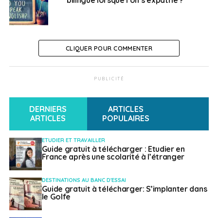
d’autres informations sur le site de
l’Education nationale,
ici
CLIQUER POUR COMMENTER
SUJETS ASSOCIÉS:
CONSEIL DE L'EUROPE
ÉDUCATION NATIONALE
FEATURED
LANGUES ÉTRANGÈRES
UNION EUROPÉENNE
PUBLICITÉ
A SUIVRE
L’Atelier des lumières de Culturespaces illumine
DERNIERS
ARTICLES
New York
ARTICLES
POPULAIRES
NE RATEZ PAS
Le Mondial des CCE 2022
ETUDIER ET TRAVAILLER
Guide gratuit à télécharger : Etudier en
France après une scolarité à l’étranger
Weena Truscelli
DESTINATIONS AU BANC D'ESSAI
Guide gratuit à télécharger: S’implanter dans
le Golfe