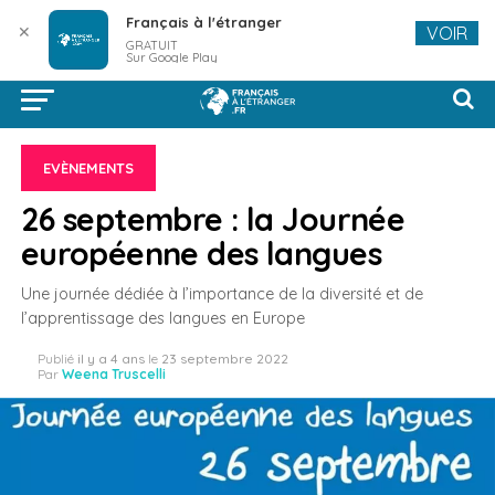
Français à l'étranger
✕
VOIR
GRATUIT
Sur Google Play
EVÈNEMENTS
26 septembre : la Journée
européenne des langues
Une journée dédiée à l’importance de la diversité et de
l’apprentissage des langues en Europe
Publié
il y a 4 ans
le
23 septembre 2022
Par
Weena Truscelli