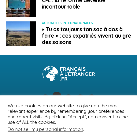
incontournable
ACTUALITÉS INTERNATIONALES
« Tu as toujours ton sac à dos à
faire » : ces expatriés vivent au gré
des saisons
We use cookies on our website to give you the most
relevant experience by remembering your preferences
NEWSLETTER
PUBLICITÉ
CONTACTS
MENTIONS LÉGALES
and repeat visits. By clicking “Accept”, you consent to the
use of ALL the cookies.
POLITIQUE DE CONFIDENTIALITÉ
Do not sell my personal information
.