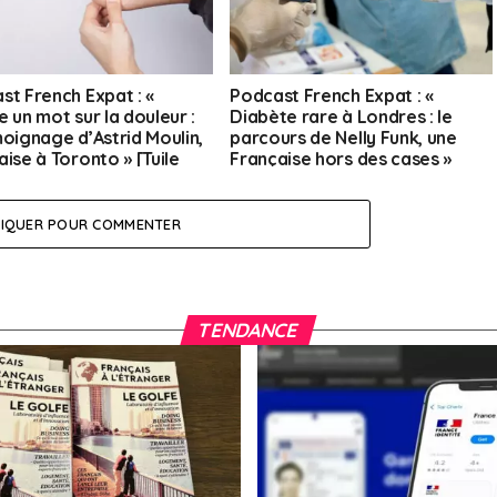
st French Expat : «
Podcast French Expat : «
 un mot sur la douleur :
Diabète rare à Londres : le
moignage d’Astrid Moulin,
parcours de Nelly Funk, une
ise à Toronto » [Tuile
Française hors des cases »
at]
[Tuile d’expat]
LIQUER POUR COMMENTER
TENDANCE