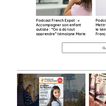
Podcast French Expat : «
Podca
Accompagner son enfant
Mettre
autiste : “On a dû tout
le té
apprendre” témoigne Marie
França
Dumesnil en Arizona » [Tuile
d’exp
d’expat]
C