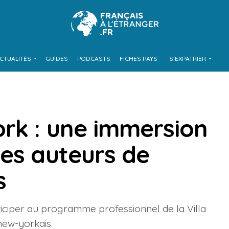
CTUALITÉS
GUIDES
PODCASTS
FICHES PAYS
S’EXPATRIER
rk : une immersion
les auteurs de
s
ticiper au programme professionnel de la Villa
new-yorkais.