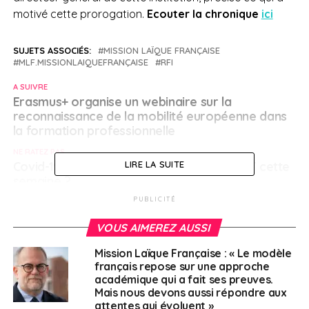
motivé cette prorogation.
Ecouter la chronique
ici
SUJETS ASSOCIÉS:
MISSION LAÏQUE FRANÇAISE
MLF.MISSIONLAIQUEFRANÇAISE
RFI
A SUIVRE
Erasmus+ organise un webinaire sur la
reconnaissance de la mobilité européenne dans
la formation professionnelle
NE RATEZ PAS
Covid-19 : quels changements pour les PVT cette
LIRE LA SUITE
semaine ?
PUBLICITÉ
VOUS AIMEREZ AUSSI
Français à l'étranger
Mission Laïque Française : « Le modèle
français repose sur une approche
académique qui a fait ses preuves.
Mais nous devons aussi répondre aux
attentes qui évoluent »