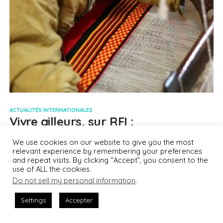
ACTUALITÉS INTERNATIONALES
Vivre ailleurs, sur RFI :
«L’association MUYA pour la
We use cookies on our website to give you the most
préservation du savoir-faire
relevant experience by remembering your preferences
traditionnel éthiopien»
and repeat visits. By clicking “Accept”, you consent to the
use of ALL the cookies.
Do not sell my personal information
.
ACTUALITÉS ÉCONOMIQUES
Vivre ailleurs, sur RFI : «Le régime fiscal
Settings
Accepter
avantageux des expatriés de retour en
France»