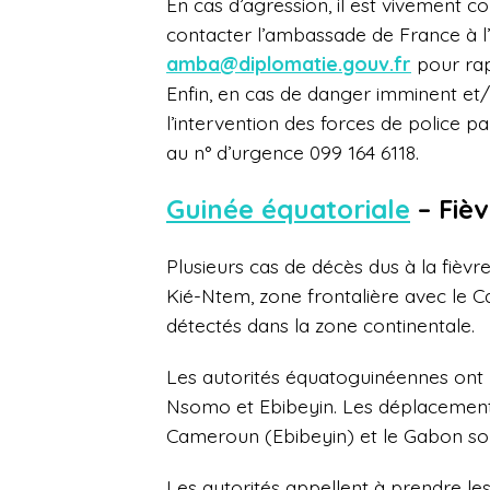
En cas d’agression, il est vivement c
contacter l’ambassade de France à l
amba@diplomatie.gouv.fr
pour rapp
Enfin, en cas de danger imminent et/ou
l’intervention des forces de police p
au n° d’urgence 099 164 6118.
Guinée équatoriale
– Fiè
Plusieurs cas de décès dus à la fièv
Kié-Ntem, zone frontalière avec le 
détectés dans la zone continentale.
Les autorités équatoguinéennes ont p
Nsomo et Ebibeyin. Les déplacements 
Cameroun (Ebibeyin) et le Gabon son
Les autorités appellent à prendre les