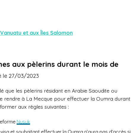
 Vanuatu et aux Îles Salomon
es aux pèlerins durant le mois de
é le 27/03/2023
é que les pèlerins résidant en Arabie Saoudite ou
t se rendre à La Mecque pour effectuer la Oumra durant
ormer aux règles suivantes :
ateforme
Nusuk
visa et souhaitant effectuer la Oumra n’aura pas d’accès si