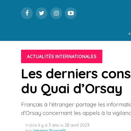
A
ACTUALITÉS INTERNATIONALES
Les derniers cons
du Quai d’Orsay
Français à l’étranger partage les informati
d’Orsay concernant les appels à la vigila
Publié
il y a 3 ans
le
28 avril 2023
Par
Weena Truscelli