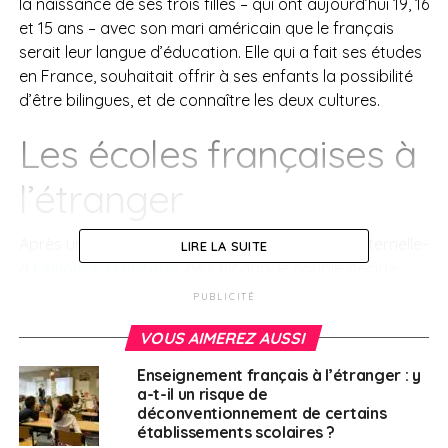
la naissance de ses trois filles – qui ont aujourd’hui 19, 16
et 15 ans – avec son mari américain que le français
serait leur langue d’éducation. Elle qui a fait ses études
en France, souhaitait offrir à ses enfants la possibilité
d’être bilingues, et de connaître les deux cultures.
Les écoles françaises à
l’étranger
Après un début de scolarité -équivalent à la maternelle-
LIRE LA SUITE
à
l’Alliance Française
de Chicago, le couple décide
d’inscrire ses filles à l’école française de Chicago à
PUBLICITÉ
partir de leur entrée respective en grande section. «
VOUS AIMEREZ AUSSI
C’était une super expérience. Cette école leur a permis
de suivre le programme français avec une pédagogie
Enseignement français à l’étranger : y
très américaine, positive, à l’écoute des enfants et des
a-t-il un risque de
familles ». Ce choix, c’est celui que font de nombreux
déconventionnement de certains
établissements scolaires ?
Français puisque selon l’enquête
Expat