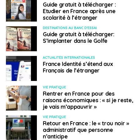
Guide gratuit à télécharger :
l’école française de Hong Kong durant six ans. Mais
Etudier en France après une
alors qu’ils retournent vivre aux États-Unis, cette fois à
scolarité à l’étranger
Boston, c’est la désillusion : alors que les deux aînées
DESTINATIONS AU BANC D'ESSAI
intègrent le lycée français de la ville, il n’y a plus de
Guide gratuit à télécharger:
place pour la benjamine. Celle-ci entre donc dans un
S’implanter dans le Golfe
établissement américain. « J’avais des appréhensions,
l’approche scolaire y est complètement différente et
ACTUALITÉS INTERNATIONALES
nous ne connaissions que les établissements français,
France Identité s’étend aux
explique Caroline. Finalement, elle s’y plait beaucoup et
Français de l’étranger
y est très épanouie. Le système américain est plus libre
que le français : les élèves y choisissent leurs cours et
VIE PRATIQUE
ont l’opportunité de faire beaucoup d’activités extra
Rentrer en France pour des
scolaires ». Seul véritable sacrifice en faisant ce choix :
raisons économiques : « si je reste,
l’apprentissage du français.
je vais m’appauvrir »
L’enseignement à
VIE PRATIQUE
Retour en France : le « trou noir »
administratif que personne
distance
n’anticipe