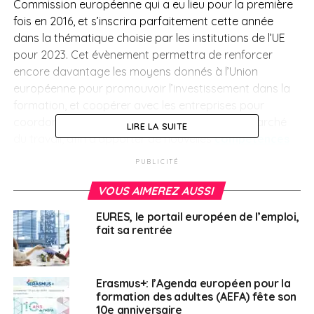
Commission européenne qui a eu lieu pour la première
fois en 2016, et s’inscrira parfaitement cette année
dans la thématique choisie par les institutions de l’UE
pour 2023. Cet évènement permettra de renforcer
encore davantage les moyens donnés à l’Union
européenne pour promouvoir l’investissement dans la
formation, et coopérer avec les entreprises pour
coordonner les besoins de formation avec le marché
LIRE LA SUITE
du travail, afin d’apporter de nouvelles
compétences
au sein de l’UE et réduire les pénuries de main-d’oeuvre,
PUBLICITÉ
en renforçant les possibilités d’apprentissage et la
mobilité
.
VOUS AIMEREZ AUSSI
EURES, le portail européen de l’emploi,
Programme des
fait sa rentrée
événements clés de la
semaine
européenne
Erasmus+: l’Agenda européen pour la
formation des adultes (AEFA) fête son
10e anniversaire