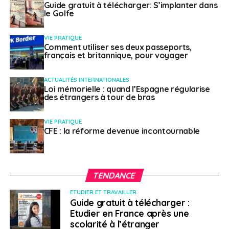
Guide gratuit à télécharger: S’implanter dans
Webinaire de l’OCDE « Regards sur l’éducation »
le Golfe
sur l’EFP – 26 octobre (événement en ligne
uniquement –
le lien
sera publié ultérieurement)
VIE PRATIQUE
Comment utiliser ses deux passeports,
27 octobre : événement organisé par les
français et britannique, pour voyager
associations européennes de prestataires d’EFP
(événement en personne –
ACTUALITÉS INTERNATIONALES
Loi mémorielle : quand l’Espagne régularise
inscription
indispensable
)
des étrangers à tour de bras
SUJETS ASSOCIÉS:
COMMISSION EUROPÉENNE
VIE PRATIQUE
EDUCATION DES ADULTES
FEATURED
CFE : la réforme devenue incontournable
FORMATION PROFESSIONNELLE
A SUIVRE
La CCI France Belgique organise une rencontre
TENDANCE
pour les acteurs de l’aéronautique
ETUDIER ET TRAVAILLER
NE RATEZ PAS
Guide gratuit à télécharger :
La CCI France Suisse organise une rencontre
Etudier en France après une
d’affaires dédiée au secteur de la construction
scolarité à l’étranger