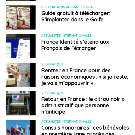
NE RATEZ PAS
DESTINATIONS AU BANC D'ESSAI
Le guide de la rentrée étudiante 2023 est en ligne
Guide gratuit à télécharger:
S’implanter dans le Golfe
Laetitia Dive
ACTUALITÉS INTERNATIONALES
France Identité s’étend aux
Français de l’étranger
VIE PRATIQUE
Rentrer en France pour des
raisons économiques : « si je reste,
je vais m’appauvrir »
VIE PRATIQUE
Retour en France : le « trou noir »
administratif que personne
n’anticipe
ACTUALITÉS INTERNATIONALES
Consuls honoraires : ces bénévoles
en première ligne auprès des