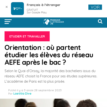
Français à l'étranger
✕
VOIR
GRATUIT
Sur Google Play
ETUDIER ET TRAVAILLER
Orientation : où partent
étudier les élèves du réseau
AEFE après le bac ?
Selon le Quai d’Orsay, la majorité des bacheliers issus du
réseau AEFE choisit la France pour ses études supérieures.
L’académie de Paris est la plus prisée.
Publié
il y a 3 ans
le
28 septembre 2023
Par
Laetitia Dive