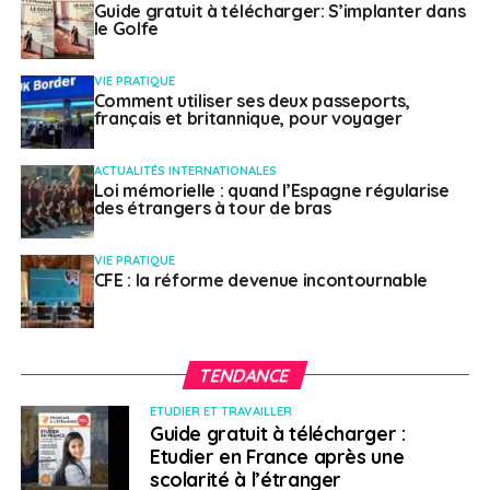
Guide gratuit à télécharger: S’implanter dans
pour une licence -dont 17% en santé/médecine-, 10%
le Golfe
partent en école de commerce, 10 % en école
d’ingénieur et 9% en classes préparatoires aux grandes
VIE PRATIQUE
écoles.
Comment utiliser ses deux passeports,
français et britannique, pour voyager
En ce qui concerne la répartition géographique de ces
ACTUALITÉS INTERNATIONALES
bacheliers issus du réseau AEFE, le ministère précise
Loi mémorielle : quand l’Espagne régularise
que la pluapart d’entre eux partent étudier dans les
des étrangers à tour de bras
académies de Paris (21%), Lyon (11%), Versailles (9%) et
Lille (8%). « Viennent ensuite Toulouse, puis Nice et
VIE PRATIQUE
Créteil avec 500 élèves. »
CFE : la réforme devenue incontournable
SUJETS ASSOCIÉS:
AEFE
ENSEIGNEMENT SUPÉRIEUR
FEATURED
ORIENTATION
TENDANCE
A SUIVRE
ETUDIER ET TRAVAILLER
Vivre ailleurs, sur RFI : « Campus France:
Guide gratuit à télécharger :
publication des chiffres de la mobilité étudiante
Etudier en France après une
dans le monde »
scolarité à l’étranger