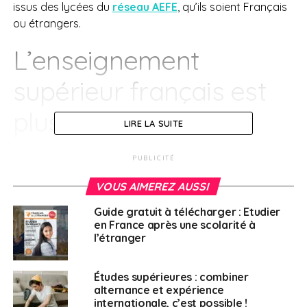
issus des lycées du
réseau AEFE
, qu’ils soient Français
ou étrangers.
L’enseignement
supérieur français est
plus attractif
LIRE LA SUITE
Le MEAE rappelle d’abord que les élèves des lycées
PUBLICITÉ
français de l’étranger ont accès au portail d’admission
dans l’enseignement supérieur français
Parcoursup
, au
VOUS AIMEREZ AUSSI
même titre que ceux qui passent le baccalauréat dans
Guide gratuit à télécharger : Etudier
l’Hexagone. « Sur les 19 535 bacheliers du réseau [AEFE]
en France après une scolarité à
en 2022, 10 415 élèves (…) ont accepté une admission
l’étranger
dans l’enseignement supérieur français, contre 10 000
l’année précédente. »
Études supérieures : combiner
alternance et expérience
Il précise ensuite qu’entre 2021 et 2022 « le taux global
internationale, c’est possible !