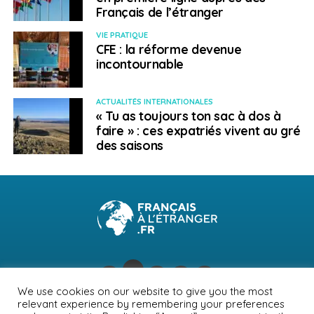
Français de l’étranger
VIE PRATIQUE
CFE : la réforme devenue
incontournable
ACTUALITÉS INTERNATIONALES
« Tu as toujours ton sac à dos à
faire » : ces expatriés vivent au gré
des saisons
We use cookies on our website to give you the most
relevant experience by remembering your preferences
NEWSLETTER
PUBLICITÉ
CONTACTS
MENTIONS LÉGALES