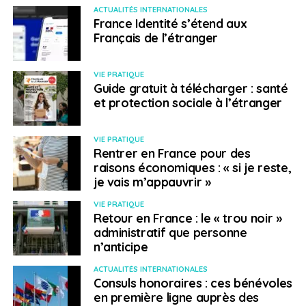
société proposant la prise en charge des
ACTUALITÉS INTERNATIONALES
appartements et maisons en location courte durée. Elle
France Identité s’étend aux
Français de l’étranger
négocie un partenariat avec un homme d’affaire.
Séduit par son projet, Abdullah Alajaji lui apporte son
soutien. Driven Holiday Homes est lancé.
VIE PRATIQUE
Guide gratuit à télécharger : santé
Khadija El Otmani fait alors ses premières armes
et protection sociale à l’étranger
auprès d’une clientèle exigeante. « J’ai appris à mettre
en œuvre une haute qualité de service tout en
VIE PRATIQUE
proposant le produit immobilier parfaitement en phase
Rentrer en France pour des
raisons économiques : « si je reste,
avec la clientèle » explique-t-elle. Elle développe des
je vais m’appauvrir »
services de conciergerie de luxe associée à des
appartements et villas triés sur le volet.
VIE PRATIQUE
Retour en France : le « trou noir »
Le développement de cette entreprise a amorcé ses
administratif que personne
n’anticipe
relations avec les investisseurs sous l’angle de la
gestion de biens. L’achat ne pouvant se concevoir
ACTUALITÉS INTERNATIONALES
qu’en vue de sa mise en location, Khadija El Otmani
Consuls honoraires : ces bénévoles
propose aux acquéreurs la solution leur permettant de
en première ligne auprès des