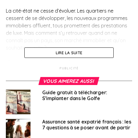
La cité-état ne cesse d’évoluer. Les quartiers ne
cessent de se dévolopper, les nouveaux programmes
immobiliers affluent, tous promettent des prestations
de luxe. Mais comment s’y retrouver quand on ne
connaît pas un pays, son marché immobilier et qu’on
souhaite investir ?
LIRE LA SUITE
Spécialiste de
PUBLICITÉ
l’investissement
VOUS AIMEREZ AUSSI
immobilier
Guide gratuit à télécharger:
S’implanter dans le Golfe
Les promesses ne manquent pas dans un secteur où
l’offre abonde. Khadija El Otmani a choisi
d’accompagner sa clientèle dans la durée. Plutôt que
Assurance santé expatrié français : les
7 questions à se poser avant de partir
de se donner l’objectif de vendre le plus de biens
possibles, Khadija El Otmani cherche la satisfaction de