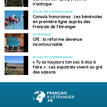
n’anticipe
A SUIVRE
Partir à la découverte du Mexique avec un PVT
ACTUALITÉS INTERNATIONALES
Consuls honoraires : ces bénévoles
NE RATEZ PAS
Vivre ailleurs, sur RFI : « Les expatriés et le 2e
en première ligne auprès des
anniversaire de la guerre en Ukraine »
Français de l’étranger
VIE PRATIQUE
CFE : la réforme devenue
Marion Zipfel
incontournable
ACTUALITÉS INTERNATIONALES
« Tu as toujours ton sac à dos à
faire » : ces expatriés vivent au gré
des saisons