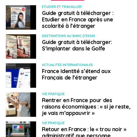
petit pays de 5, 5 millions d’habitants. En 2011, en créant
ETUDIER ET TRAVAILLER
Guide gratuit à télécharger :
la grande foire Art Stage, Lorenzo Rudolf a contribué à
Etudier en France après une
placer Singapour sur la carte du marché de l’art et à
scolarité à l’étranger
attirer l’attention sur les artistes du Sud-Est asiatique.
De grandes galeries internationales ont ouvert.
DESTINATIONS AU BANC D'ESSAI
Guide gratuit à télécharger:
Beaucoup a été fait mais il faut du temps pour
S’implanter dans le Golfe
développer un écosystème solide sur ce marché.
L’Association des galeries de Singapour (Agas), dont
Intersections est membre et dont je suis vice-
ACTUALITÉS INTERNATIONALES
France Identité s’étend aux
présidente, s’y emploie activement avec de
Français de l’étranger
nombreuses initiatives comme le Singapore Gallery
Weekend. Art Stage n’a pas survécu mais l’année
dernière, une nouvelle foire Art Sg a fait ses premiers
VIE PRATIQUE
Rentrer en France pour des
pas à Singapour, attirant les grands collectionneurs
raisons économiques : « si je reste,
internationaux dont les artistes de la région ont besoin.
je vais m’appauvrir »
VIE PRATIQUE
SUJETS ASSOCIÉS:
ARTS
CULTURE
FEATURED
Retour en France : le « trou noir »
SINGAPOUR
administratif que personne