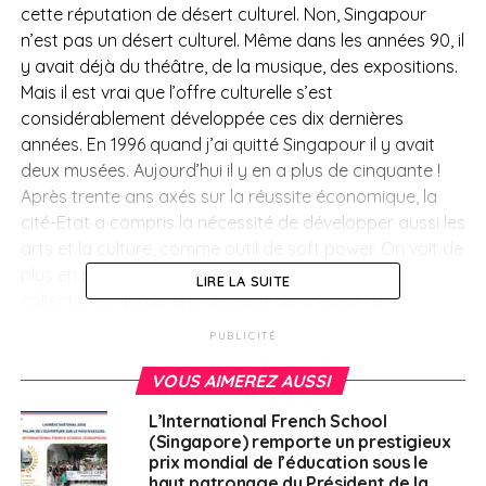
cette réputation de désert culturel. Non, Singapour
n’est pas un désert culturel. Même dans les années 90, il
y avait déjà du théâtre, de la musique, des expositions.
Mais il est vrai que l’offre culturelle s’est
considérablement développée ces dix dernières
années. En 1996 quand j’ai quitté Singapour il y avait
deux musées. Aujourd’hui il y en a plus de cinquante !
Après trente ans axés sur la réussite économique, la
cité-Etat a compris la nécessité de développer aussi les
arts et la culture, comme outil de soft power. On voit de
plus en plus de jeunes artistes qui forment des
LIRE LA SUITE
collectifs et qui gèrent des lieux de création et
d’exposition, comme par exemple Starch, fondé par
PUBLICITÉ
Moses Tan en 2021.Une prise de conscience qui se
traduit dans le nouveau plan 2023-2027 du National Art
VOUS AIMEREZ AUSSI
Council qui met l’accent sur la présence d’expositions
L’International French School
ou d’événements à travers toute l’île. Autre signal fort :
(Singapore) remporte un prestigieux
l’importance donnée à la formation en art University of
prix mondial de l’éducation sous le
the Arts Singapore, la première université dédiée à l’art
haut patronage du Président de la