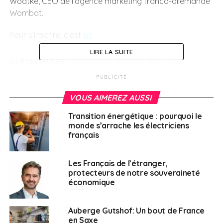
Wodtke, CEO de l’agence marketing franco-allemande
Wombat.
Pour s’inscrire, c’est
ici
.
LIRE LA SUITE
SUJETS ASSOCIÉS:
ALLEMAGNE
DIGITAL
FEATURED
MARKETING
PUBLICITÉ
A SUIVRE
20 mars 2024 : Journée internationale de la
VOUS AIMEREZ AUSSI
francophonie
Transition énergétique : pourquoi le
NE RATEZ PAS
monde s’arrache les électriciens
CCI France-Belgique – Forum implantation en
français
Belgique : proximité et différences
Les Français de l’étranger,
protecteurs de notre souveraineté
Français à l'étranger
économique
Auberge Gutshof: Un bout de France
en Saxe