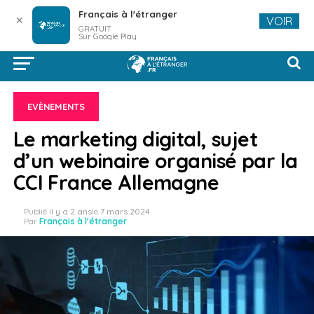
Français à l'étranger
✕
VOIR
GRATUIT
Sur Google Play
EVÈNEMENTS
Le marketing digital, sujet
d’un webinaire organisé par la
CCI France Allemagne
Publié
il y a 2 ans
le
7 mars 2024
Par
Français à l'étranger