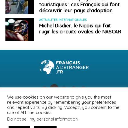
touristiques : ces Français qui font
découvrir leur pays d’adoption
ACTUALITÉS INTERNATIONALES
Michel Disdier, le Niçois qui fait
rugir les circuits ovales de NASCAR
We use cookies on our website to give you the most
relevant experience by remembering your preferences
NEWSLETTER
PUBLICITÉ
CONTACTS
MENTIONS LÉGALES
and repeat visits. By clicking “Accept”, you consent to the
use of ALL the cookies.
POLITIQUE DE CONFIDENTIALITÉ
Do not sell my personal information
.