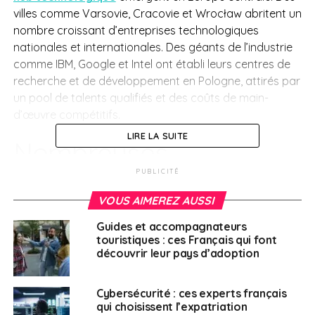
villes comme Varsovie, Cracovie et Wrocław abritent un
nombre croissant d’entreprises technologiques
nationales et internationales. Des géants de l’industrie
comme IBM, Google et Intel ont établi leurs centres de
recherche et de développement en Pologne, attirés par
un pool de talents qualifiés et des coûts de main-
d’œuvre compétitifs.
LIRE LA SUITE
Nombreuses
opportunités
PUBLICITÉ
VOUS AIMEREZ AUSSI
Outre le secteur technologique, la Pologne offre une
Guides et accompagnateurs
gamme diversifiée d’opportunités professionnelles
touristiques : ces Français qui font
dans des domaines tels que l’ingénierie, la finance, le
découvrir leur pays d’adoption
commerce, l’industrie manufacturière et les services.
L’industrie de la construction est également en plein
Cybersécurité : ces experts français
essor, alimentée par d’importants projets
qui choisissent l’expatriation