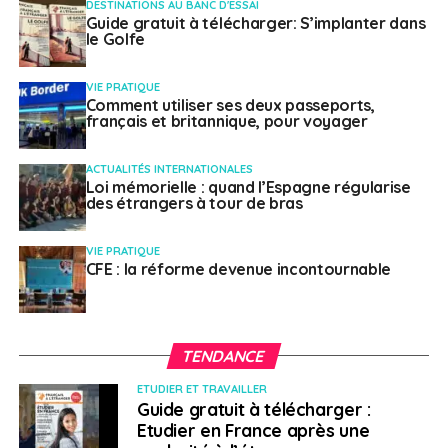
DESTINATIONS AU BANC D'ESSAI
Guide gratuit à télécharger: S’implanter dans
le Golfe
VIE PRATIQUE
SUJETS ASSOCIÉS:
EMPLOI
EURES
FEATURED
POLOGNE
Comment utiliser ses deux passeports,
français et britannique, pour voyager
A SUIVRE
Rapport annuel d’activités 2023 de l’Agence
ACTUALITÉS INTERNATIONALES
Erasmus + France/éducation-formation
Loi mémorielle : quand l’Espagne régularise
des étrangers à tour de bras
NE RATEZ PAS
Réseau d’associations Flam : la promotion du
français comme langue maternelle à travers le
VIE PRATIQUE
monde
CFE : la réforme devenue incontournable
Français à l'étranger
TENDANCE
ETUDIER ET TRAVAILLER
Guide gratuit à télécharger :
Etudier en France après une