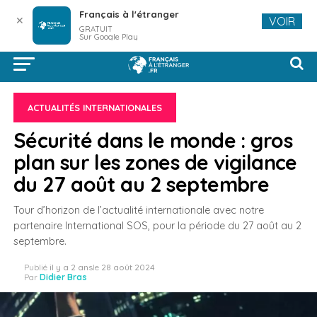
Français à l'étranger
✕
VOIR
GRATUIT
Sur Google Play
ACTUALITÉS INTERNATIONALES
Sécurité dans le monde : gros
plan sur les zones de vigilance
du 27 août au 2 septembre
Tour d’horizon de l’actualité internationale avec notre
partenaire International SOS, pour la période du 27 août au 2
septembre.
Publié
il y a 2 ans
le
28 août 2024
Par
Didier Bras