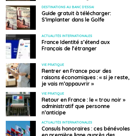
l’intervention de bâtiments de guerre européens.
DESTINATIONS AU BANC D'ESSAI
Guide gratuit à télécharger:
S’implanter dans le Golfe
Région
Le Moyen-Orient continue de concentrer de
ACTUALITÉS INTERNATIONALES
France Identité s’étend aux
nombreuses préoccupations sécuritaires, comme
Français de l’étranger
l’illustre la vague de frappes lancées par le Hezbollah –
groupe politique et paramilitaire chiite libanais – contre
Israël le dimanche 25 août. C
ette opération, qui a
VIE PRATIQUE
Rentrer en France pour des
mobilisé plus de 300 missiles et drones de combat, a
raisons économiques : « si je reste,
été menée en représailles contre l’assassinat par les
je vais m’appauvrir »
forces israéliennes d’un haut responsable du Hezbollah,
Fouad Chokr, tué dans une frappe israélienne le 30
VIE PRATIQUE
Retour en France : le « trou noir »
juillet à Beyrouth. Le jour même et au regard du
administratif que personne
contexte sécuritaire, Air France annonçait la
n’anticipe
suspension temporaire de ses vols, au moins jusqu’au
lendemain, en direction de Beyrouth, mais également
ACTUALITÉS INTERNATIONALES
Consuls honoraires : ces bénévoles
de Tel Aviv. Ponctuellement, le conflit tend également à
en première ligne auprès des