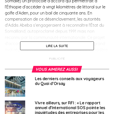
Somalie) un protocole d’accord qui permettrait à
l’Éthiopie d’accéder à vingt kilomètres de littoral sur le
golfe d’Aden, pour un bail de cinquante ans. En
compensation de ce désenclavement, les autorités
d’Addis Abeba s’engageraient à reconnaître l’État du
Somaliland, autoproclamé depuis 1991 mais non
reconnu par la communauté internationale. Ce projet
d’accord est vivement dénoncé par la Somalie, grand
LIRE LA SUITE
rival régional et historique de l’Éthiopie, qui le considère
comme un risque de
violation directe de sa
PUBLICITÉ
souveraineté. Les fortes tensions entre les deux pays,
notamment autour de ce projet d’accord, ont pris une
VOUS AIMEREZ AUSSI
tournure nouvelle la semaine dernière avec la
Les derniers conseils aux voyageurs
déclaration de l’Autorité de l’aviation civile somalienne
du Quai d’Orsay
(SCAA) qui a menacé de suspendre
«
tous les vols
d’Ethiopian Airlines à destination de la Somalie
»
en
raison de ces problèmes de souveraineté nationale.
Vivre ailleurs, sur RFI : « Le rapport
annuel d’International SOS pointe les
Afrique du
inquiétudes des entreprises pour les