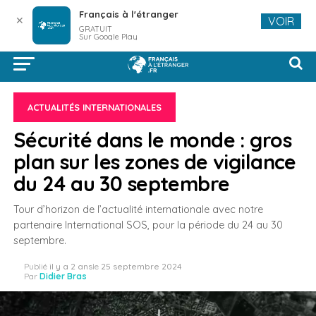
Français à l'étranger
✕
VOIR
GRATUIT
Sur Google Play
ACTUALITÉS INTERNATIONALES
Sécurité dans le monde : gros
plan sur les zones de vigilance
du 24 au 30 septembre
Tour d’horizon de l’actualité internationale avec notre
partenaire International SOS, pour la période du 24 au 30
septembre.
Publié
il y a 2 ans
le
25 septembre 2024
Par
Didier Bras