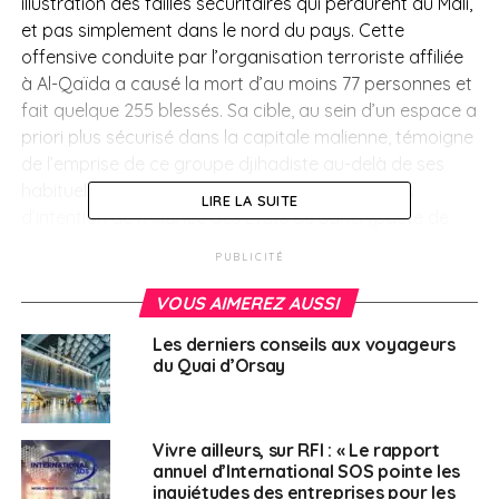
illustration des failles sécuritaires qui perdurent au Mali,
et pas simplement dans le nord du pays. Cette
offensive conduite par l’organisation terroriste affiliée
à Al-Qaïda a causé la mort d’au moins 77 personnes et
fait quelque 255 blessés. Sa cible, au sein d’un espace a
priori plus sécurisé dans la capitale malienne, témoigne
de l’emprise de ce groupe djihadiste au-delà de ses
habituels bastions et met à mal les déclarations
LIRE LA SUITE
d’intention de l’Alliance des États du Sahel (pacte de
défense mutuelle créé le 16 septembre dernier entre les
PUBLICITÉ
régimes militaires du Mali, du Burkina Faso et du Niger)
qui entendent faire de la lutte contre le terrorisme une
VOUS AIMEREZ AUSSI
priorité.
Les derniers conseils aux voyageurs
du Quai d’Orsay
Afrique du
Nord/Moyen-Orient
Vivre ailleurs, sur RFI : « Le rapport
annuel d’International SOS pointe les
Liban/Israël
inquiétudes des entreprises pour les