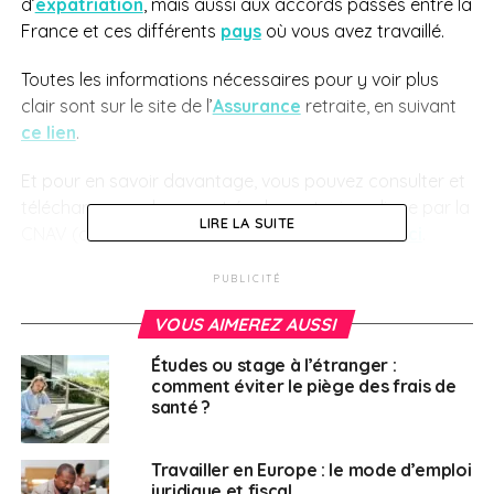
d’
expatriation
, mais aussi aux accords passés entre la
France et ces différents
pays
où vous avez travaillé.
Toutes les informations nécessaires pour y voir plus
clair sont sur le site de l’
Assurance
retraite, en suivant
ce lien
.
Et pour en savoir davantage, vous pouvez consulter et
télécharger ce document également mis en ligne par la
LIRE LA SUITE
CNAV (caisse nationale d’assurance vieillesse),
ici
.
PUBLICITÉ
SUJETS ASSOCIÉS:
ASSURANCE RETRAITE
CFE
FEATURED
S'EXPATRIER
VOUS AIMEREZ AUSSI
A SUIVRE
Études ou stage à l’étranger :
Vivre ailleurs, sur RFI : « Gros plan sur The
comment éviter le piège des frais de
Musettes, le réseau des femmes expatriées
santé ?
entrepreneures »
NE RATEZ PAS
Travailler en Europe : le mode d’emploi
Frontaliers : comment trouver un emploi au
juridique et fiscal