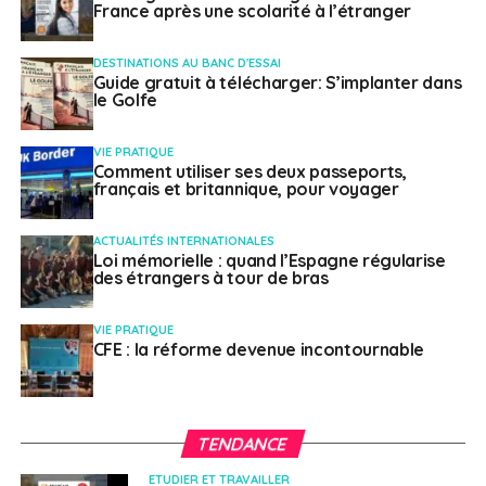
France après une scolarité à l’étranger
Et pour les personnes de 60 ans et plus ayant adhéré à
DESTINATIONS AU BANC D'ESSAI
l’offre RetraitExpat Santé
, aucun surcoût n’est
Guide gratuit à télécharger: S’implanter dans
appliqué et le tarif est plafonné sans limites d’âge.
le Golfe
À votre retour en
VIE PRATIQUE
Comment utiliser ses deux passeports,
français et britannique, pour voyager
France, aucun délai de
carence
ACTUALITÉS INTERNATIONALES
Loi mémorielle : quand l’Espagne régularise
des étrangers à tour de bras
L’autre atout majeur de la CFE est d’assurer la
continuité de vos droits avec le système français de
VIE PRATIQUE
CFE : la réforme devenue incontournable
Sécurité sociale. Ainsi, vous êtes protégé pendant toute
la durée de votre expatriation et, à votre retour en
France, la CFE continue de vous couvrir le temps de
votre réintégration au sein du régime de protection
TENDANCE
sociale français.
ETUDIER ET TRAVAILLER