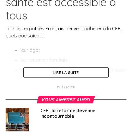
santé est accessible à
tous
Tous les expatriés Français peuvent adhérer à la CFE,
quels que soient :
leur âge ;
leur situation familiale ;
leur statut professionnel durant leur expatriation
LIRE LA SUITE
;
leur pays de résidence ;
PUBLICITÉ
leur état de santé.
VOUS AIMEREZ AUSSI
Et ce sans questionnaire médical, car il n’y a aucun
CFE : la réforme devenue
critère d’exclusion empêchant la prise en charge de
incontournable
vos frais de santé.