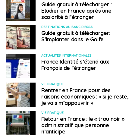
Guide gratuit à télécharger :
Vous avez accès à des
Etudier en France après une
scolarité à l’étranger
services en ligne
DESTINATIONS AU BANC D'ESSAI
24h/24
Guide gratuit à télécharger:
S’implanter dans le Golfe
En tant qu’adhérent à la CFE, vous avez également
ACTUALITÉS INTERNATIONALES
accès, 24h/24, à divers services digitaux depuis votre
France Identité s’étend aux
espace personnel. Vous pouvez ainsi, en toute
Français de l’étranger
autonomie et en quelques clics, gérer vos adhésions en
ligne, payer vos cotisations par carte bancaire, réaliser
VIE PRATIQUE
vos demandes de remboursement, récupérer vos
Rentrer en France pour des
attestations…
raisons économiques : « si je reste,
je vais m’appauvrir »
Vous êtes protégé
VIE PRATIQUE
contre les risques
Retour en France : le « trou noir »
administratif que personne
n’anticipe