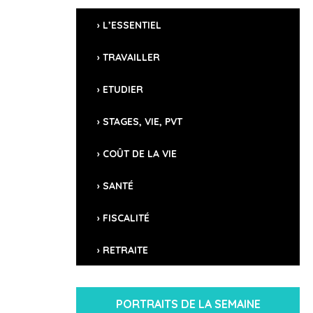
L'essentiel
L’ESSENTIEL
TRAVAILLER
CAPITALE
Bucarest
ETUDIER
DIRIGEANT
STAGES, VIE, PVT
Klaus Iohannis (président)
COÛT DE LA VIE
POPULATION
18,3 millions d’habitants (estimation 2023)
SANTÉ
SUPERFICIE
238 390 km²
FISCALITÉ
LANGUES
RETRAITE
roumain
MONNAIE
Leu (RON)
PORTRAITS DE LA SEMAINE