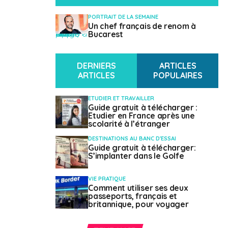
CROISSANCE DU PIB
PORTRAIT DE LA SEMAINE
5,1 % (2021)
Un chef français de renom à
" class="attachment-mvp-small-thumb size-mvp-small-thumb wp-post-image" alt="" />
Bucarest
CHÔMAGE
5,1 % (2020)
DERNIERS
ARTICLES
FRANÇAIS
ARTICLES
POPULAIRES
3 329 (Inscrits au registre des Français de l’Étranger)
ETUDIER ET TRAVAILLER
INDICATIF TÉLÉPHONIQUE
Guide gratuit à télécharger :
+40
Etudier en France après une
scolarité à l’étranger
DESTINATIONS AU BANC D'ESSAI
Guide gratuit à télécharger:
S’implanter dans le Golfe
VIE PRATIQUE
Comment utiliser ses deux
passeports, français et
Contacts utiles
britannique, pour voyager