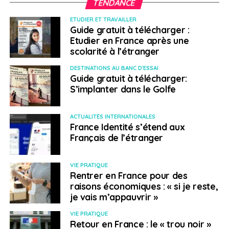
TENDANCE
Chambre de commerce :
www.ccifer.ro
ETUDIER ET TRAVAILLER
Guide gratuit à télécharger :
Ambassade de France :
www.ambafrance-ro.org
Etudier en France après une
scolarité à l’étranger
DESTINATIONS AU BANC D'ESSAI
Guide gratuit à télécharger:
Travailler
S’implanter dans le Golfe
ACTUALITÉS INTERNATIONALES
› Les conditions légales pour vivre et
France Identité s’étend aux
Français de l’étranger
travailler
En tant que citoyen de l’Union Européenne, si votre
VIE PRATIQUE
Rentrer en France pour des
séjour en Roumanie n’excède pas 90 jours, il suffit
raisons économiques : « si je reste,
d’être en possession d’une pièce d’identité en cours de
je vais m’appauvrir »
validité (passeport ou carte d’identité doivent être
valables au moins six mois à compter de la date
VIE PRATIQUE
Retour en France : le « trou noir »
d’arrivée sur le territoire roumain), un visa n’est pas