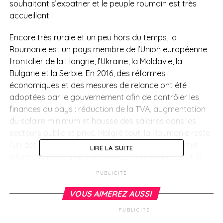
souhaitant s’expatrier et le peuple roumain est très
accueillant !
Encore très rurale et un peu hors du temps, la
Roumanie est un pays membre de l’Union européenne
frontalier de la Hongrie, l’Ukraine, la Moldavie, la
Bulgarie et la Serbie. En 2016, des réformes
économiques et des mesures de relance ont été
adoptées par le gouvernement afin de contrôler les
finances du pays : réduction de la TVA, augmentation
du salaire minimum et hausse des salaires dans les
secteurs public et privé. Malgré tout, la Roumanie reste
l’un des pays les plus pauvres d’Europe. L’économie
LIRE LA SUITE
informelle reste trop importante, mais malgré tout, le
pays maintient son objectif de rejoindre la zone euro
PUBLICITÉ
en 2024.
VOUS AIMEREZ AUSSI
PUBLICITÉ