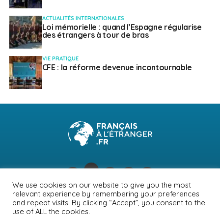
ACTUALITÉS INTERNATIONALES
Loi mémorielle : quand l’Espagne régularise
des étrangers à tour de bras
VIE PRATIQUE
CFE : la réforme devenue incontournable
We use cookies on our website to give you the most
relevant experience by remembering your preferences
NEWSLETTER
PUBLICITÉ
CONTACTS
MENTIONS LÉGALES
and repeat visits. By clicking “Accept”, you consent to the
use of ALL the cookies.
POLITIQUE DE CONFIDENTIALITÉ