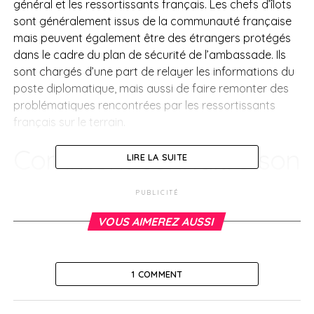
général et les ressortissants français. Les chefs d’îlots
sont généralement issus de la communauté française
mais peuvent également être des étrangers protégés
dans le cadre du plan de sécurité de l’ambassade. Ils
sont chargés d’une part de relayer les informations du
poste diplomatique, mais aussi de faire remonter des
problématiques rencontrées par les ressortissants
français sur le terrain.
Comment connaitre son
LIRE LA SUITE
chef d’îlot ?
PUBLICITÉ
VOUS AIMEREZ AUSSI
Chaque îlotier est responsable d’un nombre de
ressortissants déterminé par les services consulaires,
sur la base des personnes inscrites sur le Registre des
Français établis hors de France. Lors de la procédure
1 COMMENT
d’inscription au registre, chaque résident doit ainsi,
selon le ministère, être informé du fait qu’il relève d’un