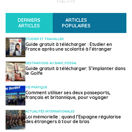
PUBLICITÉ
îlot et qu’il figure sur la liste transmise au chef d’îlot. Le
résident est également informé de l’identité et des
contacts des îlotiers.
DERNIERS
ARTICLES
ARTICLES
POPULAIRES
Dans l’autre sens, les îlotiers, une fois nommés, se
signalent aux ressortissants français de leur îlot afin de
ETUDIER ET TRAVAILLER
Guide gratuit à télécharger : Etudier en
se faire connaître, de vérifier que l’adresse de ces
France après une scolarité à l’étranger
derniers n’a pas changé et qu’il est en mesure de les
contacter en cas de nécessité.
DESTINATIONS AU BANC D'ESSAI
Guide gratuit à télécharger: S’implanter dans
Pour prendre connaissance de l’identité et des
le Golfe
coordonnées des îlotiers, les ressortissants français
sont invités à se rendre sur leur espace personnel sur le
VIE PRATIQUE
Comment utiliser ses deux passeports,
site
service-public.fr
. Ils trouveront ces informations
français et britannique, pour voyager
dans la partie “mes documents” accessible à l’aide du
numéro d’inscription NUMIC.
ACTUALITÉS INTERNATIONALES
Loi mémorielle : quand l’Espagne régularise
Les chefs d’îlots sont-ils
des étrangers à tour de bras