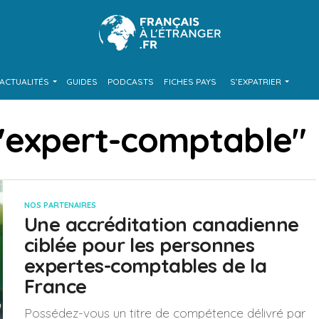
ACTUALITÉS
GUIDES
PODCASTS
FICHES PAYS
S’EXPATRIER
s "expert-comptable"
NOS PARTENAIRES
Une accréditation canadienne
ciblée pour les personnes
expertes-comptables de la
France
Possédez-vous un titre de compétence délivré par