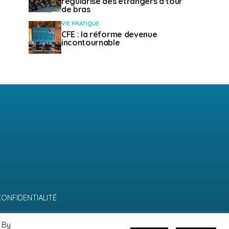
régularise des étrangers à tour
de bras
VIE PRATIQUE
CFE : la réforme devenue
incontournable
CONFIDENTIALITÉ
 By