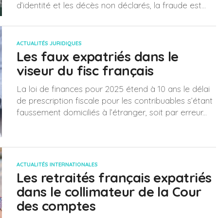
d’identité et les décès non déclarés, la fraude est...
ACTUALITÉS JURIDIQUES
Les faux expatriés dans le
viseur du fisc français
La loi de finances pour 2025 étend à 10 ans le délai
de prescription fiscale pour les contribuables s’étant
faussement domiciliés à l’étranger, soit par erreur...
ACTUALITÉS INTERNATIONALES
Les retraités français expatriés
dans le collimateur de la Cour
des comptes