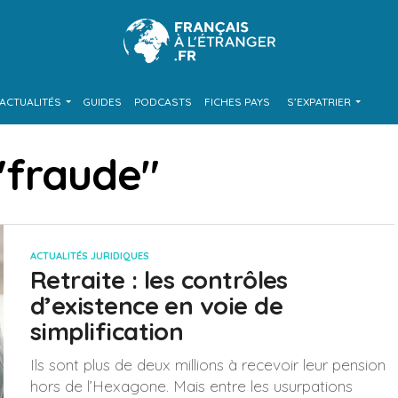
ACTUALITÉS
GUIDES
PODCASTS
FICHES PAYS
S’EXPATRIER
 "fraude"
ACTUALITÉS JURIDIQUES
Retraite : les contrôles
d’existence en voie de
simplification
Ils sont plus de deux millions à recevoir leur pension
hors de l’Hexagone. Mais entre les usurpations