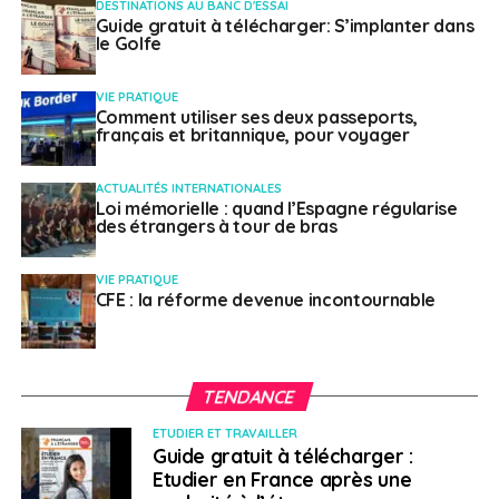
DESTINATIONS AU BANC D'ESSAI
Le soutien de la CCI auprès des entreprises
Guide gratuit à télécharger: S’implanter dans
françaises en Ukraine
le Golfe
VIE PRATIQUE
Laura Mousnier
Comment utiliser ses deux passeports,
français et britannique, pour voyager
ACTUALITÉS INTERNATIONALES
Loi mémorielle : quand l’Espagne régularise
des étrangers à tour de bras
VIE PRATIQUE
CFE : la réforme devenue incontournable
TENDANCE
ETUDIER ET TRAVAILLER
Guide gratuit à télécharger :
Etudier en France après une