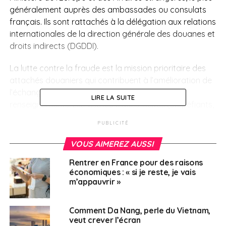
généralement auprès des ambassades ou consulats
français. Ils sont rattachés à la délégation aux relations
internationales de la direction générale des douanes et
droits indirects (DGDDI).
La lutte contre la fraude est la mission prioritaire des
attachés douaniers qui contribuent à l’amélioration de
l’échange d’informations et du recueil de
LIRE LA SUITE
renseignements. Elle vise les trafics illicites (stupéfiants,
contrebande de tabac, espèces protégées,
PUBLICITÉ
contrefaçons etc.), le blanchiment et le financement du
terrorisme mais aussi la grande fraude économique et
VOUS AIMEREZ AUSSI
commerciale.
Rentrer en France pour des raisons
économiques : « si je reste, je vais
En outre, ils contribuent à la mutualisation et à
m’appauvrir »
l’harmonisation des pratiques douanières au plan
international, notamment par la mise en œuvre de
Comment Da Nang, perle du Vietnam,
programmes bilatéraux de coopération douanière des
veut crever l’écran
États dans lesquels ils sont accrédités.