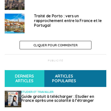
De manière plus ponctuelle, les attachés douaniers ont
une mission d’information et de conseil auprès de
Traité de Porto : vers un
rapprochement entre la France et le
divers acteurs économiques : opérateurs du commerce
Portugal
international et particuliers.
> Liens utiles
CLIQUER POUR COMMENTER
L’annuaire des conseillers et attachés douaniers
à l’étranger
PUBLICITÉ
Les missions des attachés douaniers
DERNIERS
ARTICLES
SUJETS ASSOCIÉS:
ATTACHÉ DOUANIER
ÉCONOMIE
ARTICLES
POPULAIRES
FEATURED
FRAUDE
A SUIVRE
ETUDIER ET TRAVAILLER
Vivre ailleurs, sur RFI : Le «droit au compte» chez
Guide gratuit à télécharger : Etudier en
France après une scolarité à l’étranger
les expatriés français
NE RATEZ PAS