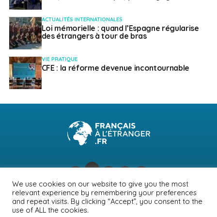
ACTUALITÉS INTERNATIONALES
Loi mémorielle : quand l’Espagne régularise
des étrangers à tour de bras
VIE PRATIQUE
CFE : la réforme devenue incontournable
We use cookies on our website to give you the most
relevant experience by remembering your preferences
NEWSLETTER
PUBLICITÉ
CONTACTS
MENTIONS LÉGALES
and repeat visits. By clicking “Accept”, you consent to the
use of ALL the cookies.
POLITIQUE DE CONFIDENTIALITÉ