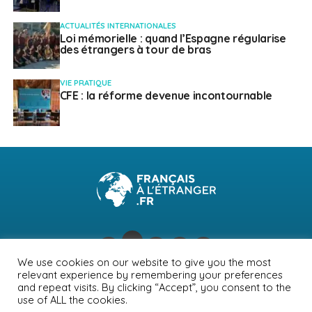
ACTUALITÉS INTERNATIONALES
Loi mémorielle : quand l’Espagne régularise
des étrangers à tour de bras
VIE PRATIQUE
CFE : la réforme devenue incontournable
We use cookies on our website to give you the most
relevant experience by remembering your preferences
NEWSLETTER
PUBLICITÉ
CONTACTS
MENTIONS LÉGALES
and repeat visits. By clicking “Accept”, you consent to the
use of ALL the cookies.
POLITIQUE DE CONFIDENTIALITÉ