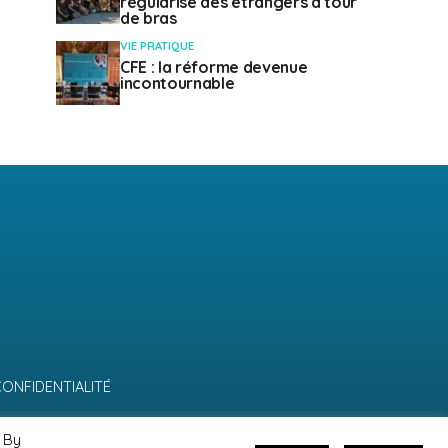
régularise des étrangers à tour
de bras
VIE PRATIQUE
CFE : la réforme devenue
incontournable
CONFIDENTIALITÉ
 By