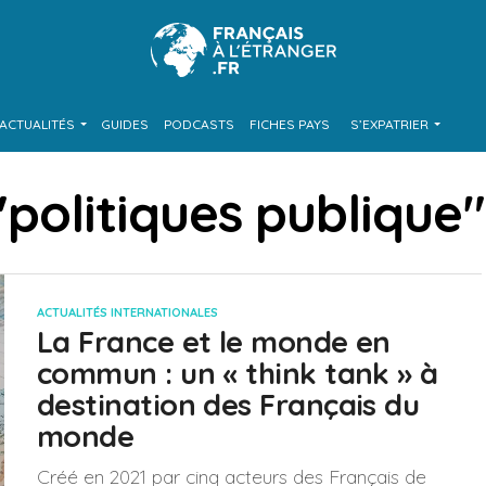
ACTUALITÉS
GUIDES
PODCASTS
FICHES PAYS
S’EXPATRIER
 "politiques publique"
ACTUALITÉS INTERNATIONALES
La France et le monde en
commun : un « think tank » à
destination des Français du
monde
Créé en 2021 par cinq acteurs des Français de