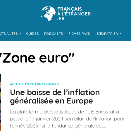
CTUALITÉS
GUIDES
PODCASTS
FICHES PAYS
S’EXPATRIER
 "Zone euro"
ACTUALITÉS INTERNATIONALES
Une baisse de l’inflation
généralisée en Europe
La plateforme de statistiques de l’UE Eurostat a
publié le 17 janvier 2024 son bilan de l’inflation pour
l’année 2023 : si la tendance générale est...