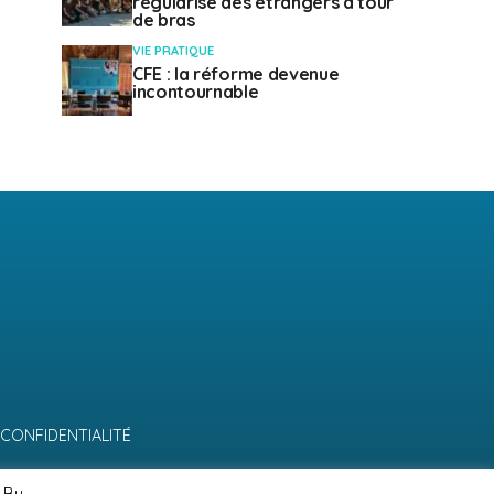
régularise des étrangers à tour
de bras
VIE PRATIQUE
CFE : la réforme devenue
incontournable
 CONFIDENTIALITÉ
 By