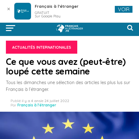
Français à l'étranger
✕
VOIR
GRATUIT
Sur Google Play
ACTUALITÉS INTERNATIONALES
Ce que vous avez (peut-être)
loupé cette semaine
Tous les dimanches une sélection des articles les plus lus sur
Français à l’étranger.
Publié
il y a 4 ans
le
24 juillet 2022
Par
Français à l'étranger