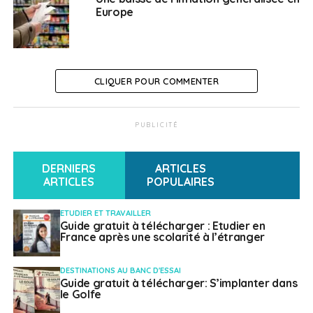
Europe
A SUIVRE
Un concours vidéo pour questionner le sexisme
NE RATEZ PAS
Vivre ailleurs, sur RFI : “Célébration au Sénat de
CLIQUER POUR COMMENTER
la promotion 2022 des boursiers Excellence-
Major“
PUBLICITÉ
Français à l'étranger
DERNIERS
ARTICLES
ARTICLES
POPULAIRES
ETUDIER ET TRAVAILLER
Guide gratuit à télécharger : Etudier en
France après une scolarité à l’étranger
DESTINATIONS AU BANC D'ESSAI
Guide gratuit à télécharger: S’implanter dans
le Golfe