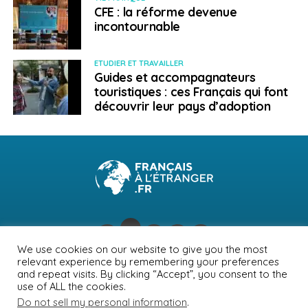
CFE : la réforme devenue
incontournable
ETUDIER ET TRAVAILLER
Guides et accompagnateurs
touristiques : ces Français qui font
découvrir leur pays d’adoption
We use cookies on our website to give you the most
relevant experience by remembering your preferences
NEWSLETTER
PUBLICITÉ
CONTACTS
MENTIONS LÉGALES
and repeat visits. By clicking “Accept”, you consent to the
use of ALL the cookies.
POLITIQUE DE CONFIDENTIALITÉ
Do not sell my personal information
.