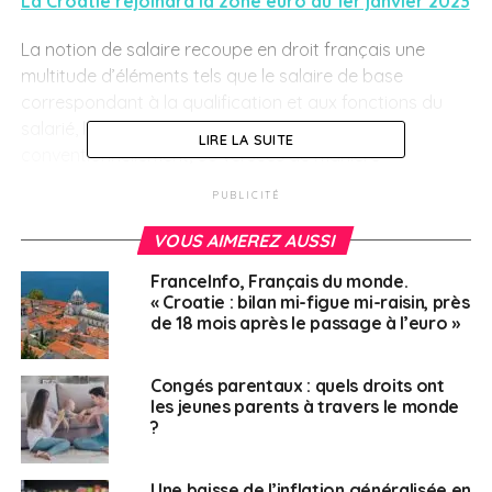
La Croatie rejoindra la zone euro au 1er janvier 2023
La notion de salaire recoupe en droit français une
multitude d’éléments tels que le salaire de base
correspondant à la qualification et aux fonctions du
salarié, les primes (prévues contractuellement,
LIRE LA SUITE
conventionnellement, ou versées de manière
exceptionnelle…), les avantages en nature, les revenus
PUBLICITÉ
de remplacement (pour maladie par exemple), etc.
Arkello Avocats vous propose de faire le point sur
VOUS AIMEREZ AUSSI
l’assiette de calcul des indemnités de départ des
FranceInfo, Français du monde.
salariés expatriés.
« Croatie : bilan mi-figue mi-raisin, près
Cass. Soc., 14 octobre 2020, n° 19-12.275
de 18 mois après le passage à l’euro »
Indemnités de départ des salariés expatriés : quelle
assiette pour les calculs ?
Congés parentaux : quels droits ont
les jeunes parents à travers le monde
?
SUJETS ASSOCIÉS:
ARKELLO
CROATIE
ETIAS
FEATURED
Une baisse de l’inflation généralisée en
INDEMNITÉS
ZONE EURO