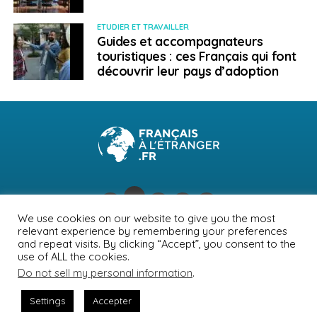
ETUDIER ET TRAVAILLER
Guides et accompagnateurs
touristiques : ces Français qui font
découvrir leur pays d’adoption
We use cookies on our website to give you the most
relevant experience by remembering your preferences
NEWSLETTER
PUBLICITÉ
CONTACTS
MENTIONS LÉGALES
and repeat visits. By clicking “Accept”, you consent to the
use of ALL the cookies.
POLITIQUE DE CONFIDENTIALITÉ
Do not sell my personal information
.
Settings
Accepter
© Journal des Français à l'étranger 2026