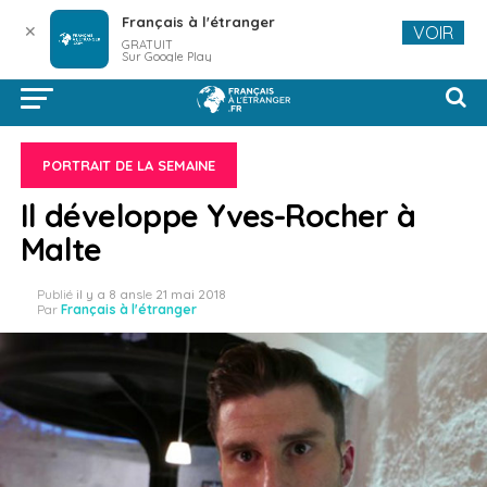
Français à l'étranger
✕
VOIR
GRATUIT
Sur Google Play
PORTRAIT DE LA SEMAINE
Il développe Yves-Rocher à
Malte
Publié
il y a 8 ans
le
21 mai 2018
Par
Français à l'étranger