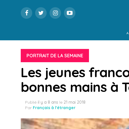
A
PORTRAIT DE LA SEMAINE
Les jeunes franc
bonnes mains à 
Publié
il y a 8 ans
le
21 mai 2018
Par
Français à l'étranger