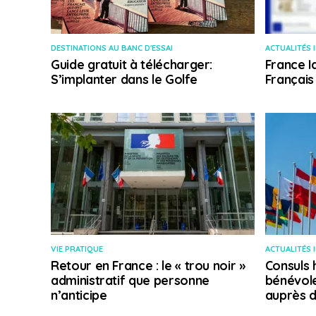
DESTINATIONS AU BANC D'ESSAI
ACTUALITÉS 
Guide gratuit à télécharger:
France I
S’implanter dans le Golfe
Français
VIE PRATIQUE
ACTUALITÉS 
Retour en France : le « trou noir »
Consuls 
administratif que personne
bénévole
n’anticipe
auprès d