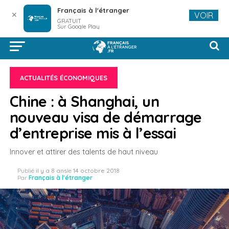
Français à l'étranger
✕
VOIR
GRATUIT
Sur Google Play
ACTUALITÉS ÉCONOMIQUES
Chine : à Shanghai, un
nouveau visa de démarrage
d’entreprise mis à l’essai
Innover et attirer des talents de haut niveau
Publié
il y a 8 ans
le
14 octobre 2018
Par
Français à l'étranger