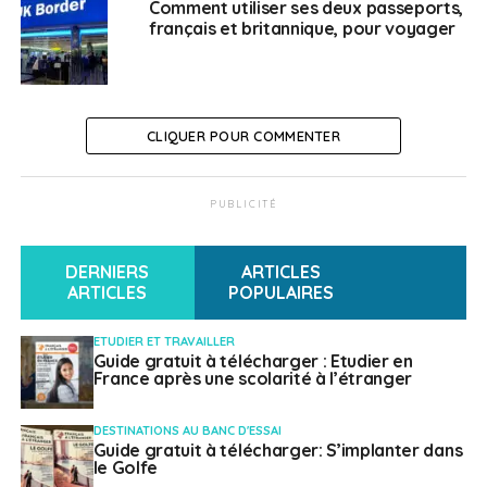
Comment utiliser ses deux passeports,
français et britannique, pour voyager
Le visa de démarrage d’entreprise est l’une des
dernières politiques mises en place par le
gouvernement de Shanghai pour stimuler le
développement économique de la ville en la rendant
CLIQUER POUR COMMENTER
attractive aux talents de haut niveau, mais les initiatives
incitatives de ce type sont courantes dans le pays (à
Beijing par exemple) afin d’attirer les talents étrangers.
PUBLICITÉ
SUJETS ASSOCIÉS:
FEATURED
DERNIERS
ARTICLES
ARTICLES
POPULAIRES
A SUIVRE
Deuxième édition de la Semaine des lycées
français du monde
ETUDIER ET TRAVAILLER
Guide gratuit à télécharger : Etudier en
NE RATEZ PAS
France après une scolarité à l’étranger
CCI Paris Ile-de-France : Ateliers techniques
Amérique du Nord – Elevator pitch
DESTINATIONS AU BANC D'ESSAI
Guide gratuit à télécharger: S’implanter dans
le Golfe