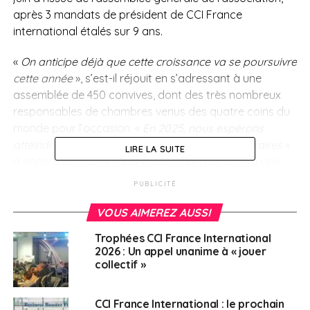
après 3 mandats de président de CCI France
international étalés sur 9 ans.
«
On anticipe déjà que cette croissance va se poursuivre
cette année
», s’est-il réjouit en s’adressant à une
assemblée de 450 convives, dont des très nombreux
responsables de chambres venus des quatre coins du
monde pour l’occasion. «
En 2025, nous espérons
atteindre les 100 millions d’euros de chiffre d’affaires
»
LIRE LA SUITE
a encore dévoilé Arnaud Vaissié, qui a eu droit à une
standing ovation en quittant la tribune.
PUBLICITÉ
Les lauréats des
VOUS AIMEREZ AUSSI
trophées 2025
Trophées CCI France International
2026 : Un appel unanime à « jouer
collectif »
Catégorie « Actions RSE/ESG des CCI FI »
CCI France International : le prochain