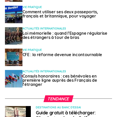
est une société franco-américaine de biotechnologie
développant des solutions IA pour accélérer la
VIE PRATIQUE
Comment utiliser ses deux passeports,
recherche médicale. Parmi ses multiples
français et britannique, pour voyager
développements, elle pilote notamment le projet
Mosaic, la plus grande base de données spatiales en
ACTUALITÉS INTERNATIONALES
cancérologie
Loi mémorielle : quand l’Espagne régularise
des étrangers à tour de bras
Catégorie Entrepreneur français à
VIE PRATIQUE
l’étranger (EFE)
CFE : la réforme devenue incontournable
Amati Box
(Mexique) a été fondée à Mexico par deux
jeunes Français pour lancer un nouveau concept de
ACTUALITÉS INTERNATIONALES
Consuls honoraires : ces bénévoles en
« « lunch box », coffret repas sain et premium.
première ligne auprès des Français de
Aujourd’hui rentable et sans dette après une unique
l’étranger
levée de fonds de 80 000 dollars, elle compte
aujourd’hui 3000 clients.
TENDANCE
Catégorie Performance à l’export
DESTINATIONS AU BANC D'ESSAI
Guide gratuit à télécharger: