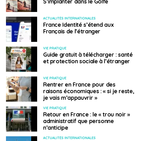
S’implanter dans le Golfe
Stif
, PME
française
spécialiste
ACTUALITÉS INTERNATIONALES
France Identité s’étend aux
des
Français de l’étranger
outillages
de
VIE PRATIQUE
Guide gratuit à télécharger : santé
et protection sociale à l’étranger
© C. Gilguy
VIE PRATIQUE
Rentrer en France pour des
raisons économiques : « si je reste,
manutention et des dispositifs anti-explosion pour
je vais m’appauvrir »
l’industrie, devenue en quelques années un champion
international dans le domaine de la protection contre
VIE PRATIQUE
Retour en France : le « trou noir »
les incendies des dispositifs de stockage d’énergie
administratif que personne
d’origine renouvelable. Elle est en forte croissance aux
n’anticipe
Etats-Unis et en Asie. A noter que Stif s’est vu décerner,
en décembre 2024, un Trophée du Moci dans la
ACTUALITÉS INTERNATIONALES