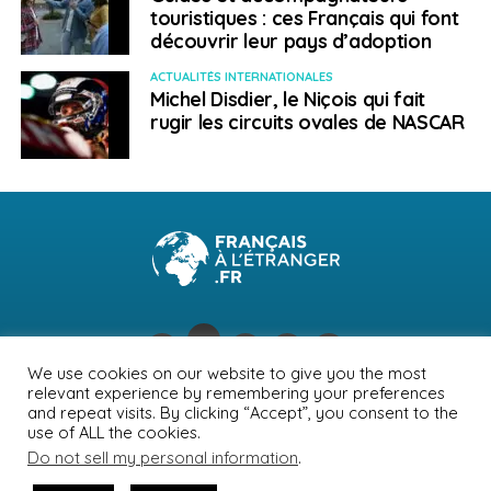
touristiques : ces Français qui font
découvrir leur pays d’adoption
ACTUALITÉS INTERNATIONALES
Michel Disdier, le Niçois qui fait
rugir les circuits ovales de NASCAR
We use cookies on our website to give you the most
relevant experience by remembering your preferences
NEWSLETTER
PUBLICITÉ
CONTACTS
MENTIONS LÉGALES
and repeat visits. By clicking “Accept”, you consent to the
use of ALL the cookies.
POLITIQUE DE CONFIDENTIALITÉ
Do not sell my personal information
.