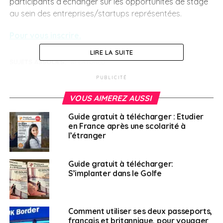
participants d’échanger sur les opportunités de stage
au sein des entreprises/startups représentées.
Pour vous inscrire.
LIRE LA SUITE
SUJETS ASSOCIÉS:
FEATURED
PUBLICITÉ
A SUIVRE
Trouver un emploi en Italie : Eures en ligne
VOUS AIMEREZ AUSSI
NE RATEZ PAS
Le Forum économique France-Roumanie se
Guide gratuit à télécharger : Etudier
tiendra le 6 décembre à Bercy
en France après une scolarité à
l’étranger
Français à l'étranger
Guide gratuit à télécharger:
S’implanter dans le Golfe
Comment utiliser ses deux passeports,
français et britannique, pour voyager