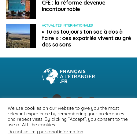
CFE : la réforme devenue
de sensibilisation aux maladies pré-existantes.
incontournable
Pour en savoir plus.
ACTUALITÉS INTERNATIONALES
« Tu as toujours ton sac à dos à
SUJETS ASSOCIÉS:
FEATURED
faire » : ces expatriés vivent au gré
des saisons
A SUIVRE
Salon du travail et de la mobilité à Paris le 17
janvier
NE RATEZ PAS
Rire à Abidjan ce week-end avec RFI
Nathalie Laville
We use cookies on our website to give you the most
relevant experience by remembering your preferences
NEWSLETTER
PUBLICITÉ
CONTACTS
MENTIONS LÉGALES
and repeat visits. By clicking “Accept”, you consent to the
use of ALL the cookies.
POLITIQUE DE CONFIDENTIALITÉ
Do not sell my personal information
.