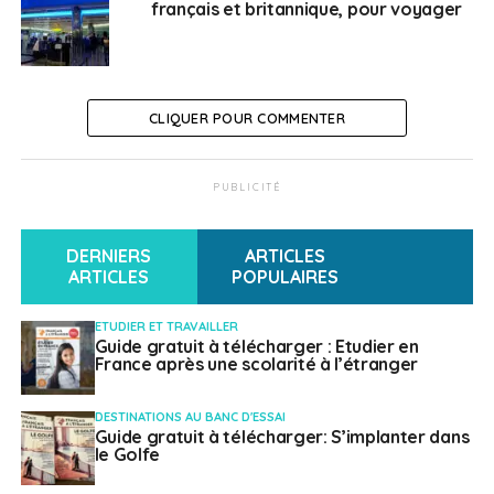
mentale sont
français et britannique, pour voyager
respectivement couvertes par 10 % et 11 % des
politiques de voyage ;
Les considérations pour les voyageurs LGBTQ
CLIQUER POUR COMMENTER
sont couvertes par seulement 9%.
Comme dans la précédente étude «Business Resilience
PUBLICITÉ
Trends Watch2018», la sensibilisation des
collaborateurs aux risques liés aux voyages (63%) reste
DERNIERS
ARTICLES
le plus grand défi pour assurer la sécurité des
ARTICLES
POPULAIRES
voyageurs jusqu’à devenir un enjeu majeur, avec une
hausse de 10 points de pourcentage. Viennent ensuite :
ETUDIER ET TRAVAILLER
Guide gratuit à télécharger : Etudier en
France après une scolarité à l’étranger
Avoir confirmation que les collaborateurs ont
consulté les informations en amont du voyage
DESTINATIONS AU BANC D'ESSAI
(44%) ;
Guide gratuit à télécharger: S’implanter dans
le Golfe
Suivre les déplacements des collaborateurs
(42%) ;