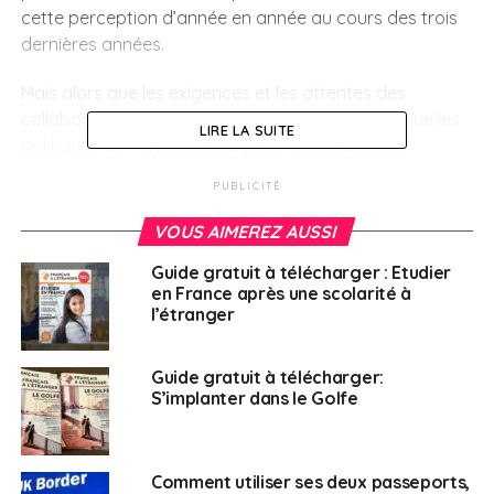
cette perception d’année en année au cours des trois
dernières années.
Mais alors que les exigences et les attentes des
collaborateurs évoluent, le sondage démontre que les
LIRE LA SUITE
politiques en matière de voyage ne suivent pas
l’évolution des besoins actuels :
PUBLICITÉ
Seulement un tiers (33%) des organisations
VOUS AIMEREZ AUSSI
intègre la sécurité informatique dans leur
Guide gratuit à télécharger : Etudier
politique de voyage ;
en France après une scolarité à
l’étranger
A peine plus d’un quart (26%) couvre des sujets
spécifiques aux femmes en voyage ;
Guide gratuit à télécharger:
18% couvrent le bleisure1 et 14% les services liés
S’implanter dans le Golfe
à l’économie collaborative2 ;
Les considérations relatives aux voyageurs
ayant un handicap ou un problème de santé
Comment utiliser ses deux passeports,