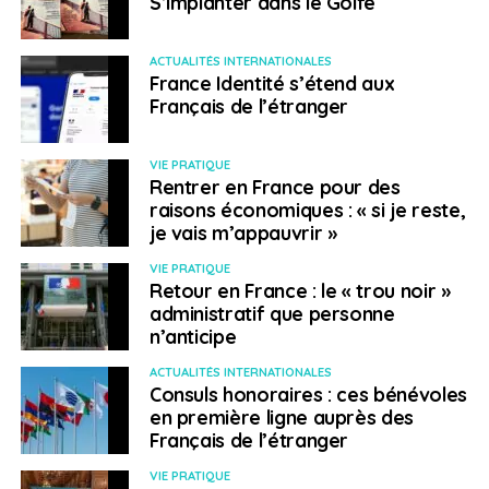
S’implanter dans le Golfe
(en incluant les problématiques de diversité)
(36%) ;
ACTUALITÉS INTERNATIONALES
Surveiller et analyser le type et le nombre
France Identité s’étend aux
d’incidents liés à la santé et la sécurité (29%) ;
Français de l’étranger
Mettre en place des programmes de localisation
de voyageurs (29%) ;
VIE PRATIQUE
Rentrer en France pour des
Proposer des bilans de santé annuels (28%).
raisons économiques : « si je reste,
je vais m’appauvrir »
Il y a d’autres opportunités qu’aujourd’hui peu
d’entreprises prennent en compte :
VIE PRATIQUE
Retour en France : le « trou noir »
administratif que personne
Seulement 9% ont mis à jour leur programme de
n’anticipe
développement durable pour y inclure leur
ACTUALITÉS INTERNATIONALES
programme de gestion du risque en voyage ;
Consuls honoraires : ces bénévoles
Seulement 11% surveillent le nombre d’accidents
en première ligne auprès des
Français de l’étranger
de la route ;
Seulement 21% ont implémenté un programme
VIE PRATIQUE