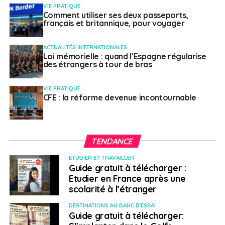
VIE PRATIQUE
Communiquer avec les collaborateurs au cours
Comment utiliser ses deux passeports,
français et britannique, pour voyager
d’une crise (42%) ;
Avoir les ressources adéquates pour gérer
ACTUALITÉS INTERNATIONALES
l’assistance santé et sécurité (40%).
Loi mémorielle : quand l’Espagne régularise
des étrangers à tour de bras
Intégrer l’évaluation des risques dans le processus
d’approbation du voyage est le moyen le plus utilisé
VIE PRATIQUE
CFE : la réforme devenue incontournable
pour répondre aux préoccupations en matière de
santé et de sécurité au cours de la dernière année,
selon 42% des répondants. Les réponses les plus
populaires sont ensuite :
TENDANCE
ETUDIER ET TRAVAILLER
Mettre en œuvre une formation à la sécurité et la
Guide gratuit à télécharger :
sureté en voyage (39%) ;
Etudier en France après une
scolarité à l’étranger
Envoyer des e-mails d’information avant et
pendant le voyage (38%) ;
DESTINATIONS AU BANC D'ESSAI
Guide gratuit à télécharger:
Mettre à jour les politiques de risque en voyage