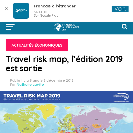
Français à l'étranger
✕
VOIR
GRATUIT
Sur Google Play
ACTUALITÉS ÉCONOMIQUES
Travel risk map, l’édition 2019
est sortie
Publié
il y a 8 ans
le
8 décembre 2018
Par
Nathalie Laville