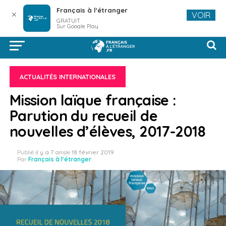
Français à l'étranger
✕
VOIR
GRATUIT
Sur Google Play
ACTUALITÉS INTERNATIONALES
Mission laïque française :
Parution du recueil de
nouvelles d’élèves, 2017-2018
Publié
il y a 7 ans
le
18 février 2019
Par
Français à l'étranger