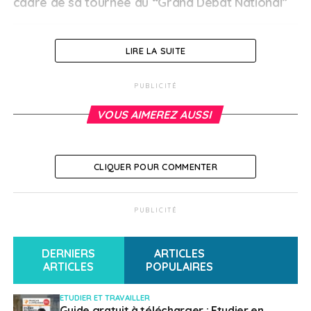
cadre de sa tournée du “Grand Débat National”
Français à l'étranger
LIRE LA SUITE
PUBLICITÉ
VOUS AIMEREZ AUSSI
CLIQUER POUR COMMENTER
PUBLICITÉ
DERNIERS
ARTICLES
ARTICLES
POPULAIRES
ETUDIER ET TRAVAILLER
Guide gratuit à télécharger : Etudier en