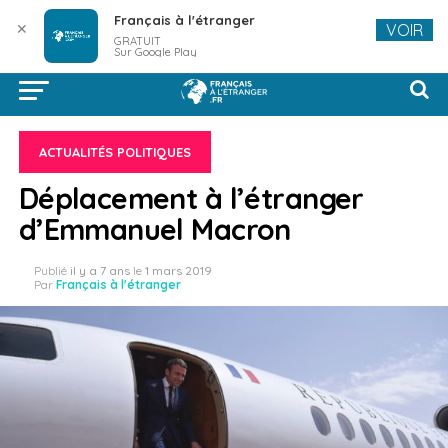
Français à l'étranger
✕
VOIR
GRATUIT
Sur Google Play
ACTUALITÉS POLITIQUES
Déplacement à l’étranger
d’Emmanuel Macron
Publié
il y a 7 ans
le
1 mars 2019
Par
Français à l'étranger