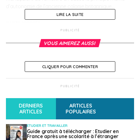
d’autonomie de l’ancienne colonie britannique.
LIRE LA SUITE
SUJETS ASSOCIÉS:
PUBLICITÉ
A SUIVRE
Venise toujours sous les eaux
VOUS AIMEREZ AUSSI
NE RATEZ PAS
« 1989-2019 : le retour vers l’Europe », débat avec
le député Frédéric Petit
CLIQUER POUR COMMENTER
Nathalie Laville
PUBLICITÉ
DERNIERS
ARTICLES
ARTICLES
POPULAIRES
ETUDIER ET TRAVAILLER
Guide gratuit à télécharger : Etudier en
France après une scolarité à l’étranger