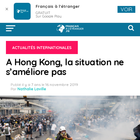
Français à l'étranger
✕
VOIR
GRATUIT
Sur Google Play
ACTUALITÉS INTERNATIONALES
A Hong Kong, la situation ne
s’améliore pas
Publié
il y a 7 ans
le
16 novembre 2019
Par
Nathalie Laville