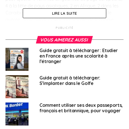
4 à la tête de pays asiatiques, 2 en Afrique, 2 dans les
Caraïbes et 2 en Océanie. Notons une francophile
LIRE LA SUITE
avérée, Sahle-Work Zewde, présidente de l’Ethiopie.
Il y a encore un peu de travail !
PUBLICITÉ
VOUS AIMEREZ AUSSI
SUJETS ASSOCIÉS:
FEATURED
Guide gratuit à télécharger : Etudier
A SUIVRE
en France après une scolarité à
Drogue et salles de consommation dans le
l’étranger
monde
NE RATEZ PAS
Guide gratuit à télécharger:
Et si vous embrassiez un roux ?
S’implanter dans le Golfe
Nathalie Laville
Comment utiliser ses deux passeports,
français et britannique, pour voyager