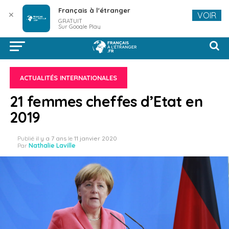
Français à l'étranger
✕
VOIR
GRATUIT
Sur Google Play
ACTUALITÉS INTERNATIONALES
21 femmes cheffes d’Etat en
2019
Publié
il y a 7 ans
le
11 janvier 2020
Par
Nathalie Laville