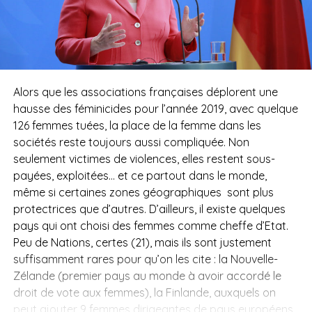
Alors que les associations françaises déplorent une
hausse des féminicides pour l’année 2019, avec quelque
126 femmes tuées, la place de la femme dans les
sociétés reste toujours aussi compliquée. Non
seulement victimes de violences, elles restent sous-
payées, exploitées… et ce partout dans le monde,
même si certaines zones géographiques sont plus
protectrices que d’autres. D’ailleurs, il existe quelques
pays qui ont choisi des femmes comme cheffe d’Etat.
Peu de Nations, certes (21), mais ils sont justement
suffisamment rares pour qu’on les cite : la Nouvelle-
Zélande (premier pays au monde à avoir accordé le
droit de vote aux femmes), la Finlande, auxquels on
peut ajouter 9 femmes dirigeantes de pays européens,