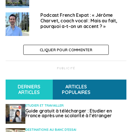
d’acteurs clé du marché newyorkais
Découverte du marché et de ses acteurs avec
Podcast French Expat : « Jérôme
Charvet, coach vocal : Mais au fait,
des visites exclusives de cabinets d’architectes
pourquoi a-t-on un accent ? »
et de showrooms de marques françaises
implantées aux USA
Un accompagnement dans la préparation d’une
CLIQUER POUR COMMENTER
participation
Une campagne dédiée de communication
PUBLICITÉ
En savoir plus et s’inscrire
DERNIERS
ARTICLES
SUJETS ASSOCIÉS:
NEW YORK
ARTICLES
POPULAIRES
A SUIVRE
ETUDIER ET TRAVAILLER
ICC France propose de nouvelles sessions de
Guide gratuit à télécharger : Etudier en
formation aux règles Incoterms 2020
France après une scolarité à l’étranger
NE RATEZ PAS
La CCI France-Canada organise le 10 février une
DESTINATIONS AU BANC D'ESSAI