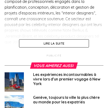
composé de professionnels engagés dans la
planification, conception, décoration et gestion de
projets d’espaces intérieurs, les “interior designers“,
connaît une croissance soutenue. Ce secteur est
poussé par les celebrity-interior designers qui ont leurs
propres shows télévisés comme Nate Berkus &
Jeremiah Brent, et les celebrity-product designers tel
que Jonathan Adler.
LIRE LA SUITE
L’offre française dans le mobilier et la décoration est
PUBLICITÉ
considérée de qualité et haut de gamme, ce
qu’apprécient les architectes d’intérieurs américains
VOUS AIMEREZ AUSSI
qui sont prêts à dépenser plus pour le « Made in
Les expériences incontournables à
France ».
vivre lors d’un premier voyage à New
York
Les avantages de l’événement:
Genève, toujours la ville la plus chère
Des rencontres B to B avec des prescripteurs
au monde pour les expatriés
Des visites de cabinets et de showrooms