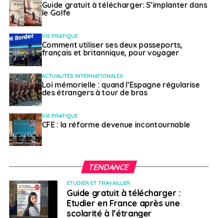
conférence avec Pierre Fitzgibbon
Guide gratuit à télécharger: S’implanter dans
le Golfe
VIE PRATIQUE
Weena Truscelli
Comment utiliser ses deux passeports,
français et britannique, pour voyager
ACTUALITÉS INTERNATIONALES
Loi mémorielle : quand l’Espagne régularise
des étrangers à tour de bras
VIE PRATIQUE
CFE : la réforme devenue incontournable
TENDANCE
ETUDIER ET TRAVAILLER
Guide gratuit à télécharger :
Etudier en France après une
scolarité à l’étranger