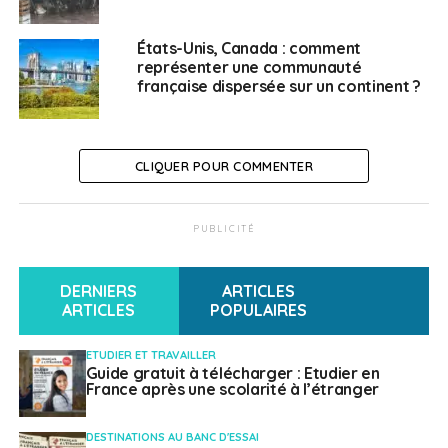
le salon “Meet French Art de Vivre”
États-Unis, Canada : comment
NE RATEZ PAS
EURES accompagne le 25 mars les chercheurs
représenter une communauté
française dispersée sur un continent ?
d’emploi en Allemagne
Weena Truscelli
CLIQUER POUR COMMENTER
PUBLICITÉ
DERNIERS
ARTICLES
ARTICLES
POPULAIRES
ETUDIER ET TRAVAILLER
Guide gratuit à télécharger : Etudier en
France après une scolarité à l’étranger
DESTINATIONS AU BANC D'ESSAI