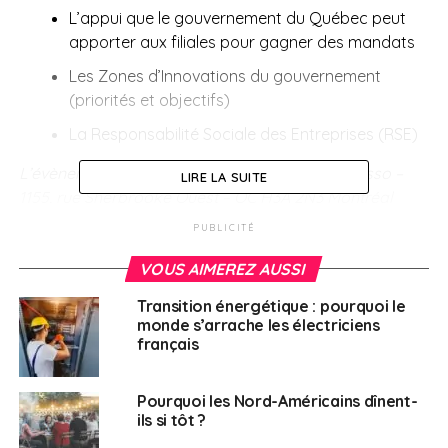
L’appui que le gouvernement du Québec peut
apporter aux filiales pour gagner des mandats
Les Zones d’Innovations du gouvernement
(priorités et objectifs)
La Responsabilité Sociale des Entreprises (RSE)
L’évènement se déroulera au Sofitel -Salle Picasso –
LIRE LA SUITE
1155, rue Sherbrooke Ouest – QC H3A 2N3 Montréal
PUBLICITÉ
Contact : CCIF Canada, Aline JOURDAIN.
ajourdain(@)ccifcmtl.ca
VOUS AIMEREZ AUSSI
www.ccifcmtl.ca
Transition énergétique : pourquoi le
monde s’arrache les électriciens
En savoir plus et s’inscrire
(jusqu’au 10 février)
français
SUJETS ASSOCIÉS:
CANADA
CCI
Pourquoi les Nord-Américains dînent-
ils si tôt ?
A SUIVRE
New York : Business France organise en octobre