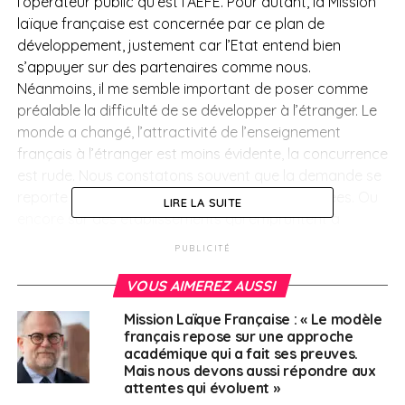
l’opérateur public qu’est l’AEFE. Pour autant, la Mission
laïque française est concernée par ce plan de
développement, justement car l’Etat entend bien
s’appuyer sur des partenaires comme nous.
Néanmoins, il me semble important de poser comme
préalable la difficulté de se développer à l’étranger. Le
monde a changé, l’attractivité de l’enseignement
français à l’étranger est moins évidente, la concurrence
est rude. Nous constatons souvent que la demande se
reporte sur des filières bilingues non homologuées. Ou
LIRE LA SUITE
encore sur des établissements qui empruntent à
l’enseignement français mais ne sont pas homologués,
PUBLICITÉ
par exemple dans les pays francophones.
VOUS AIMEREZ AUSSI
Et les zones traditionnellement demandeuses le sont
Mission Laïque Française : « Le modèle
moins actuellement, comme les pays du Golfe ou
français repose sur une approche
encore le Liban. Les familles traversent davantage de
académique qui a fait ses preuves.
difficultés financières, et même si nous essayons
Mais nous devons aussi répondre aux
attentes qui évoluent »
d’absorber les hausses de coûts, cela reste difficile