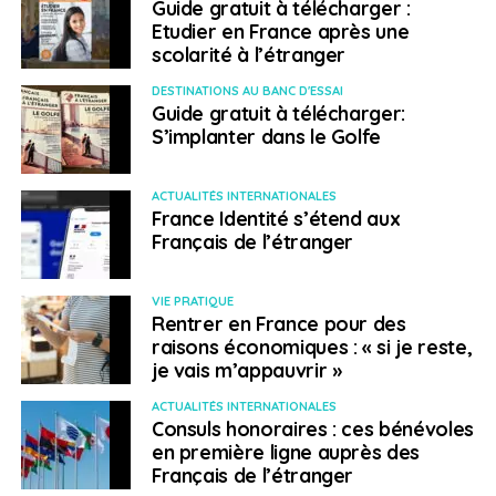
Guide gratuit à télécharger :
l’étranger. Ce qui est intéressant, c’est ce qui est sous-
Etudier en France après une
jacent :
« Surtout, ne ronronnez pas ! »
Le président
scolarité à l’étranger
rappelle que nous avons une véritable force avec ce
DESTINATIONS AU BANC D'ESSAI
réseau, maintenant il nous demande de faire fructifier
Guide gratuit à télécharger:
ce patrimoine. Qui n’avance pas recule, cette
S’implanter dans le Golfe
dynamique nous plaît. Nous aussi nous progressons
chaque année, mais lentement : 108 établissement en
ACTUALITÉS INTERNATIONALES
2017-2018, 113 en 2018-2019.
France Identité s’étend aux
Français de l’étranger
Le défi vous semble-t-il possible à relever ?
VIE PRATIQUE
J.C. D
: La question est de savoir si la langue et la
Rentrer en France pour des
culture française prospéreront uniquement à travers
raisons économiques : « si je reste,
l’enseignement homologué. Il faut savoir que nous
je vais m’appauvrir »
aurons de plus en plus d’établissements labellisés. Je
ACTUALITÉS INTERNATIONALES
crois que l’enseignement français à l’étranger doit être
Consuls honoraires : ces bénévoles
plus ouvert, c’est un outil de coopération culturelle.
en première ligne auprès des
Nous sommes marqués par notre héritage colonial. À
Français de l’étranger
nous de faire en sorte que cet enseignement soit