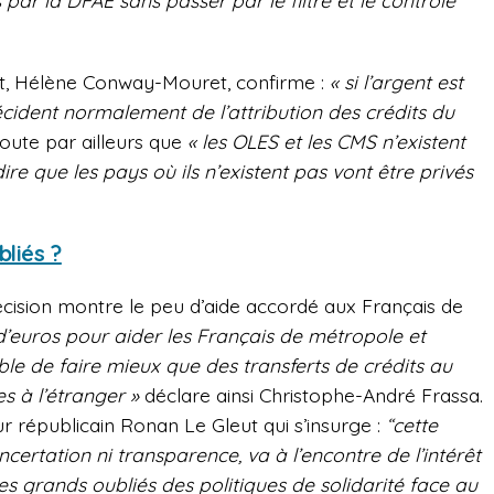
ar la DFAE sans passer par le filtre et le contrôle
at, Hélène Conway-Mouret, confirme :
« si l’argent est
cident normalement de l’attribution des crédits du
ajoute par ailleurs que
« les OLES et les CMS n’existent
ire que les pays où ils n’existent pas vont être privés
bliés ?
décision montre le peu d’aide accordé aux Français de
 d’euros pour aider les Français de métropole et
ble de faire mieux que des transferts de crédits au
s à l’étranger »
déclare ainsi Christophe-André Frassa.
 républicain Ronan Le Gleut qui s’insurge :
“cette
certation ni transparence, va à l’encontre de l’intérêt
les grands oubliés des politiques de solidarité face au