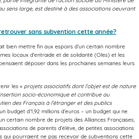
e, partie intégrante de l’action sociale du Ministère de
au sens large, est destiné à des associations oeuvrant
 retrouver sans subvention cette année?
it bien mettre fin aux espoirs d’un certain nombre
mes locaux d’entraide et de solidarité (Oles) et les
pensaient déposer dans les prochaines semaines leurs
tenir les «
projets associatifs dont l’objet est de nature
 d’insertion socio-économique et contribue au
ien des Français à l’étranger et des publics
un budget d’1,92 millions d’euros – un budget qui ne
 un certain nombre de projets des Alliances Françaises,
associations de parents d’élève, de petites associations
s qui pourraient ne pas recevoir de subventions cette