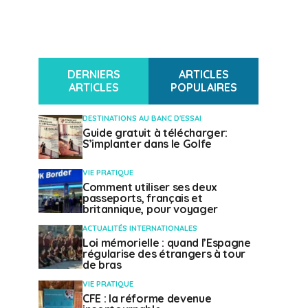
DERNIERS
ARTICLES
ARTICLES
POPULAIRES
DESTINATIONS AU BANC D'ESSAI
Guide gratuit à télécharger:
S’implanter dans le Golfe
VIE PRATIQUE
Comment utiliser ses deux
passeports, français et
britannique, pour voyager
ACTUALITÉS INTERNATIONALES
Loi mémorielle : quand l’Espagne
régularise des étrangers à tour
de bras
VIE PRATIQUE
CFE : la réforme devenue