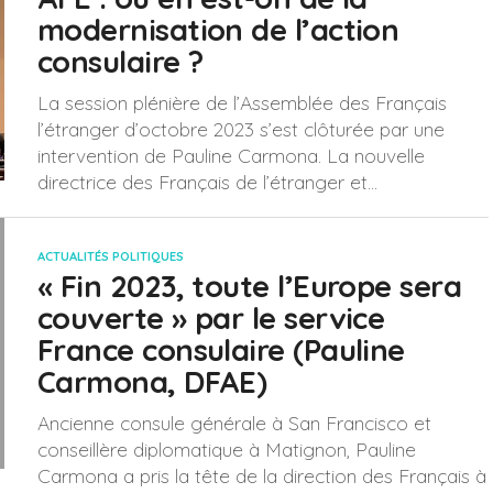
modernisation de l’action
consulaire ?
La session plénière de l’Assemblée des Français
l’étranger d’octobre 2023 s’est clôturée par une
intervention de Pauline Carmona. La nouvelle
directrice des Français de l’étranger et...
ACTUALITÉS POLITIQUES
« Fin 2023, toute l’Europe sera
couverte » par le service
France consulaire (Pauline
Carmona, DFAE)
Ancienne consule générale à San Francisco et
conseillère diplomatique à Matignon, Pauline
Carmona a pris la tête de la direction des Français à