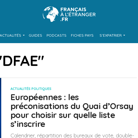
ACTUALITÉS
GUIDES
PODCASTS
FICHES PAYS
S’EXPATRIER
 "DFAE"
ACTUALITÉS POLITIQUES
Européennes : les
préconisations du Quai d’Orsay
pour choisir sur quelle liste
s’inscrire
Calendrier, répartition des bureaux de vote, double-