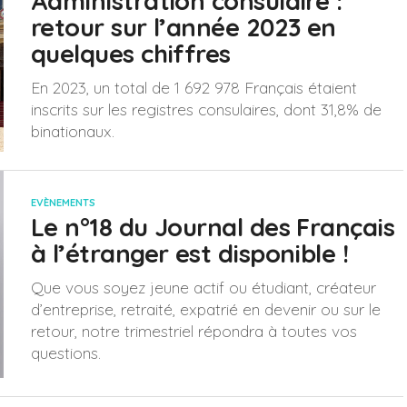
Administration consulaire :
retour sur l’année 2023 en
quelques chiffres
En 2023, un total de 1 692 978 Français étaient
inscrits sur les registres consulaires, dont 31,8% de
binationaux.
EVÈNEMENTS
Le n°18 du Journal des Français
à l’étranger est disponible !
Que vous soyez jeune actif ou étudiant, créateur
d’entreprise, retraité, expatrié en devenir ou sur le
retour, notre trimestriel répondra à toutes vos
questions.