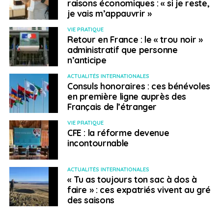
raisons économiques : « si je reste,
Aide d’urgence, baccalauréat, chèques
je vais m’appauvrir »
vacances… L’actualité politique du 26 juin au 3
juillet
VIE PRATIQUE
Retour en France : le « trou noir »
NE RATEZ PAS
administratif que personne
Remaniement : quid du secrétariat d’Etat chargé
n’anticipe
des Français de l’étranger ?
ACTUALITÉS INTERNATIONALES
Consuls honoraires : ces bénévoles
en première ligne auprès des
Pénélope Bacle
Français de l’étranger
VIE PRATIQUE
CFE : la réforme devenue
incontournable
ACTUALITÉS INTERNATIONALES
« Tu as toujours ton sac à dos à
faire » : ces expatriés vivent au gré
des saisons