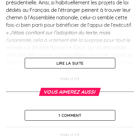
présidentielle. Ainsi, si habituellement les projets de loi
dédiés au Français de l’étranger peinent à trouver leur
chemin à l’Assemblée nationale, celui-ci semble cette
fois-ci bien parti pour bénéficier de l’appui de l’exécutif.
« J’étais confiant sur l’adoption du texte, mais
l’unanimité, cela a vraiment été la surprise pour tout le
monde »
a déclaré Ronan Le Gleut, qui va désormais
chercher des appuis à l’Assemblée nationale.
« Sorti du
Sénat, on ne pouvait pas avoir un texte plus fort »
, a-t-il
LIRE LA SUITE
ajouté.
PUBLICITÉ
> Jean-Baptiste Lemoyne “bienveillant”
VOUS AIMEREZ AUSSI
Ce texte pourrait d’autant plus aboutir que, lors des
discussions au Palais du Luxembourg, le secrétaire
d’Etat chargé des Français de l’étranger, Jean-
1 COMMENT
Baptiste Lemoyne, a lui-même manifesté son soutien,
en déclarant que le gouvernement le regardait
« d’un
oeil bienveillant ».
Le lendemain, interrogé par la
PUBLICITÉ