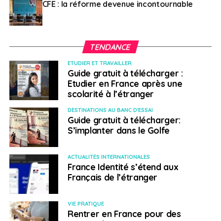
CFE : la réforme devenue incontournable
l’étranger
En plein crise sanitaire, cette proposition de loi prévoit
d’instaurer un dispositif d’aide pour les Français de
TENDANCE
l’étranger confrontés à des catastrophes naturelles,
ETUDIER ET TRAVAILLER
des menaces sanitaires ou des évènements politiques
Guide gratuit à télécharger :
majeurs. Ce fonds permettrait d’aider sans délai les
Etudier en France après une
Français de l’étranger à faire face à des circonstances
scolarité à l’étranger
exceptionnelles ou à subvenir à leurs besoins essentiels.
DESTINATIONS AU BANC D'ESSAI
Les aides de ce fonds peuvent être financières ou
Guide gratuit à télécharger:
matérielles, directes ou indirectes, et seraient
S’implanter dans le Golfe
accordées sous condition de ressources. D’après le
texte, les conseillers des Français de l’étranger seraient
ACTUALITÉS INTERNATIONALES
pleinement impliqués dans les prises de décision liées à
France Identité s’étend aux
ce fonds.
Français de l’étranger
SUJETS ASSOCIÉS:
VIE PRATIQUE
Rentrer en France pour des
A SUIVRE