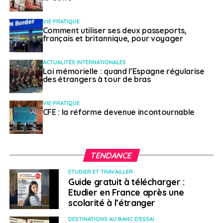
Pour plus d’informations et de renseignements :
VIE PRATIQUE
supportco@groupe-crystal.com
Comment utiliser ses deux passeports,
français et britannique, pour voyager
www.crystal-finance.com
ACTUALITÉS INTERNATIONALES
Loi mémorielle : quand l’Espagne régularise
des étrangers à tour de bras
Un article rédigé par : Julien MALE – Directeur du conseil
en rémunération et protection sociale
VIE PRATIQUE
CFE : la réforme devenue incontournable
SUJETS ASSOCIÉS:
CRYSTAL FINANCE
PARTENAIRES
PER
RETRAITE
TENDANCE
A SUIVRE
Des voyages responsables dès le plus jeune âge
ETUDIER ET TRAVAILLER
Guide gratuit à télécharger :
NE RATEZ PAS
Volontariat international, les entreprises
Etudier en France après une
toujours dans l’attente
scolarité à l’étranger
DESTINATIONS AU BANC D'ESSAI