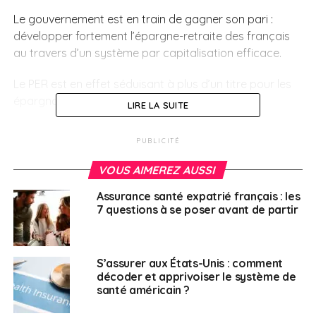
Le gouvernement est en train de gagner son pari :
développer fortement l’épargne-retraite des français
au travers d’un système par capitalisation efficace.
Le PER est en effet séduisant à plus d’un titre pour les
épargnants avec ses spécificités :
LIRE LA SUITE
Fiscalité : les cotisations sont déductibles du
PUBLICITÉ
revenu *
VOUS AIMEREZ AUSSI
Retraite : la sortie en capital est désormais
possible au moment du départ à la retraite
Assurance santé expatrié français : les
7 questions à se poser avant de partir
Projets : le déblocage anticipé de l’épargne peut
se faire pour acquérir sa résidence principale
Pour les épargnants qui avaient choisi de miser sur les
S’assurer aux États-Unis : comment
décoder et apprivoiser le système de
anciens dispositifs retraite : Madelin, PERP… un audit
santé américain ?
personnalisé des solutions mises en place s’impose.