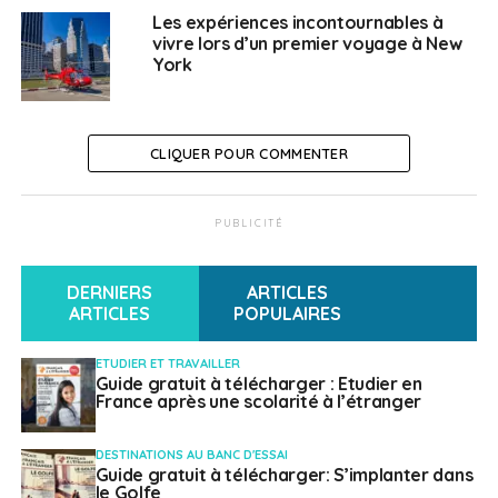
Il peut s’avérer opportun de modifier sa stratégie
Les expériences incontournables à
vivre lors d’un premier voyage à New
retraite en tenant compte de l’horizon de départ à la
York
retraite, des caractéristiques techniques des contrats
déjà ouverts, et des opportunités offertes par le PER.
Pour vous aider à mieux comprendre le fonctionnement
CLIQUER POUR COMMENTER
des dispositifs d’épargne-retraite, nous avons créé
pour vous
ce fascicule
.
PUBLICITÉ
Nous vous proposons également de découvrir ou de
redécouvrir notre webinar dédié au PER en cliquant sur
DERNIERS
ARTICLES
ce
lien
.
ARTICLES
POPULAIRES
Votre conseiller est à votre disposition pour vous aider
ETUDIER ET TRAVAILLER
à façonner une stratégie d’épargne-retraite durable,
Guide gratuit à télécharger : Etudier en
France après une scolarité à l’étranger
en adéquation avec vos projets et vos objectifs.
DESTINATIONS AU BANC D'ESSAI
Guide gratuit à télécharger: S’implanter dans
le Golfe