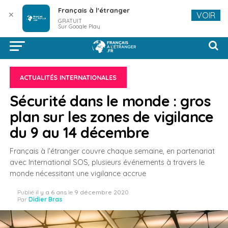
Français à l'étranger
✕
VOIR
GRATUIT
Sur Google Play
ACTUALITÉS INTERNATIONALES
Sécurité dans le monde : gros
plan sur les zones de vigilance
du 9 au 14 décembre
Français à l’étranger couvre chaque semaine, en partenariat
avec International SOS, plusieurs événements à travers le
monde nécessitant une vigilance accrue
Publié
il y a 6 ans
le
9 décembre 2020
Par
Didier Bras