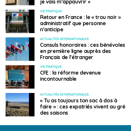
je vais m’appauvrir »
Afrique du
VIE PRATIQUE
Nord/Moyen-Orient
Retour en France : le « trou noir »
administratif que personne
n’anticipe
> Irak
ACTUALITÉS INTERNATIONALES
Consuls honoraires : ces bénévoles
Jours à venir.
La crise économique, accentuée par la
en première ligne auprès des
baisse des revenus pétroliers, avive les dissensions
Français de l’étranger
entre le gouvernement central et la province autonome
VIE PRATIQUE
du Kurdistan qui s’estime lésée par les choix
CFE : la réforme devenue
budgétaires arbitrés à Bagdad. Des affrontements sur
incontournable
ces enjeux socio-économiques ont eu lieu le 2
décembre dernier dans le gouvernorat de
ACTUALITÉS INTERNATIONALES
Souleymanieh (qui fait partie de cette région autonome
« Tu as toujours ton sac à dos à
du Kurdistan), avec au cœur des récriminations les
faire » : ces expatriés vivent au gré
retards de versement des salaires des fonctionnaires
des saisons
et les difficultés d’accès aux services de base. Ces
heurts avec les forces de l’ordre ont fait 25 blessés.