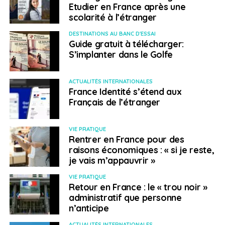
Etudier en France après une
dernier, en particulier vers les États-Unis et l’Australie,
scolarité à l’étranger
très prisés des jeunes.
DESTINATIONS AU BANC D'ESSAI
Guide gratuit à télécharger:
Lui écrire : lucas.debondelon@hotmail.fr
S’implanter dans le Golfe
Aller plus loin
ACTUALITÉS INTERNATIONALES
France Identité s’étend aux
Business France
, l’agence chargée des VIE
Français de l’étranger
SUJETS ASSOCIÉS:
FRANÇAIS À L'ÉTRANGER
FRANCE INFO
SUÈDE
VIE PRATIQUE
Rentrer en France pour des
A SUIVRE
raisons économiques : « si je reste,
Français du monde: Tenerife, un plan B pour les
je vais m’appauvrir »
touristes français cet hiver
VIE PRATIQUE
NE RATEZ PAS
Retour en France : le « trou noir »
Français du monde. Covid-19 : Taïwan, l’élève
administratif que personne
modèle
n’anticipe
ACTUALITÉS INTERNATIONALES