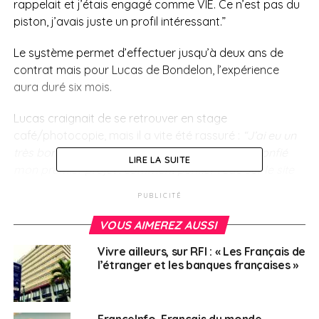
rappelait et j’étais engagé comme VIE. Ce n’est pas du
piston, j’avais juste un profil intéressant.”
Le système permet d’effectuer jusqu’à deux ans de
contrat mais pour Lucas de Bondelon, l’expérience
aura duré six mois.
Lucas craignait de se retrouver en stage
café/photocopie, mais il a vite été rassuré :
“J’ai eu un
très bon mentor, un ingénieur pur et dur. Il m’a confié
LIRE LA SUITE
mon premier projet : comment purifier l’eau sur le site
après plusieurs cas de légionellose ? J’ai trouvé la
PUBLICITÉ
solution, je l’ai testée scientifiquement, mise en pratique
et vérifié que tout fonctionnait.”
VOUS AIMEREZ AUSSI
Vivre ailleurs, sur RFI : « Les Français de
En 20 ans d’existence, le volontariat international en
l’étranger et les banques françaises »
entreprise a permis à plus de 100 000 jeunes d’aller se
frotter à l’étranger. Vu son expérience, le Français
conseille à tous les candidats de se lancer, crise ou
FranceInfo, Français du monde.