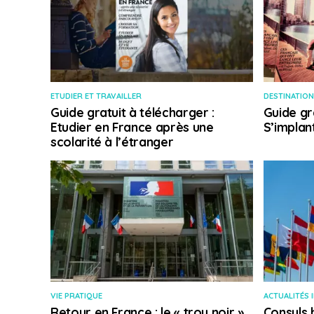
ETUDIER ET TRAVAILLER
DESTINATION
Guide gratuit à télécharger :
Guide gr
Etudier en France après une
S’implan
scolarité à l’étranger
VIE PRATIQUE
ACTUALITÉS 
Retour en France : le « trou noir »
Consuls 