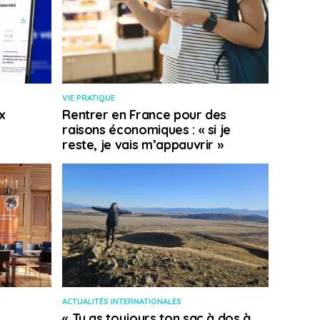
VIE PRATIQUE
x
Rentrer en France pour des
raisons économiques : « si je
reste, je vais m’appauvrir »
ACTUALITÉS INTERNATIONALES
« Tu as toujours ton sac à dos à