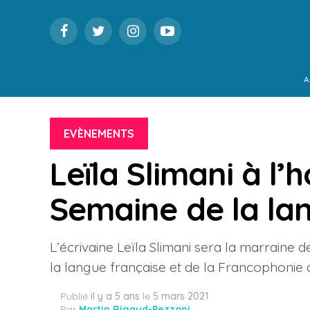
A
EVÈNEMENTS
Leïla Slimani à l’
Semaine de la la
L’écrivaine Leïla Slimani sera la marraine
la langue française et de la Francophonie q
Publié
il y a 5 ans
le
5 mars 2021
Par
Martin Rigaud-Pezzoni