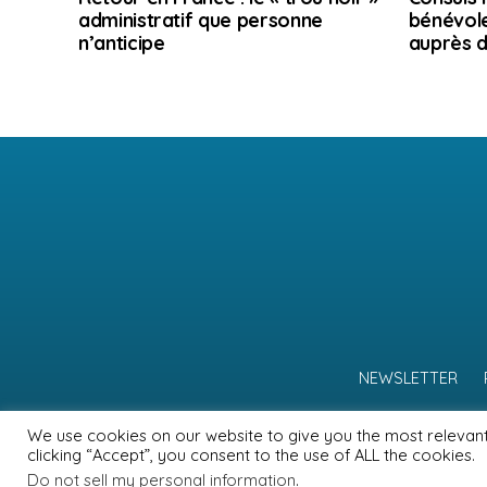
administratif que personne
bénévole
n’anticipe
auprès d
NEWSLETTER
We use cookies on our website to give you the most relevan
clicking “Accept”, you consent to the use of ALL the cookies.
Do not sell my personal information
.