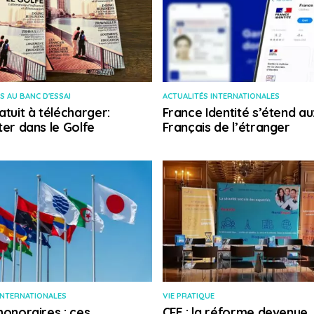
S AU BANC D'ESSAI
ACTUALITÉS INTERNATIONALES
atuit à télécharger:
France Identité s’étend au
ter dans le Golfe
Français de l’étranger
INTERNATIONALES
VIE PRATIQUE
honoraires : ces
CFE : la réforme devenue