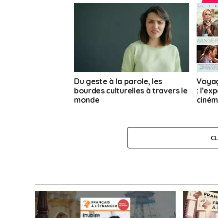
Du geste à la parole, les
Voyage
bourdes culturelles à travers le
: l’ex
monde
ciné
C